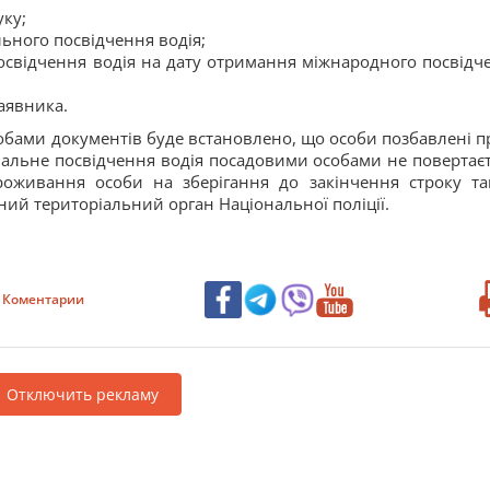
уку;
ьного посвідчення водія;
посвідчення водія на дату отримання міжнародного посвідч
аявника.
обами документів буде встановлено, що особи позбавлені п
альне посвідчення водія посадовими особами не повертаєт
оживання особи на зберігання до закінчення строку та
ний територіальний орган Національної поліції.
Коментарии
Отключить рекламу