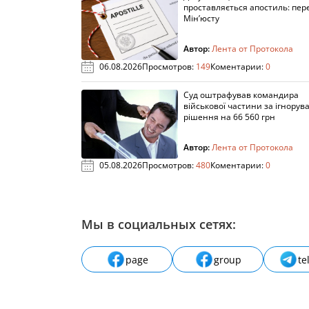
проставляється апостиль: пере
Мін’юсту
Автор:
Лента от Протокола
06.08.2026
Просмотров:
149
Коментарии:
0
Суд оштрафував командира
військової частини за ігнорув
рішення на 66 560 грн
Автор:
Лента от Протокола
05.08.2026
Просмотров:
480
Коментарии:
0
Мы в социальных сетях:
page
group
te