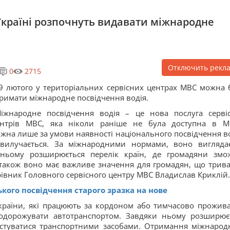
Україні розпочнуть видавати міжнародне
Отключить рекл
0
2715
9 лютого у територіальних сервісних центрах МВС можна 
римати міжнародне посвідчення водія.
іжнародне посвідчення водія – це нова послуга серві
ентрів МВС, яка ніколи раніше не була доступна в М
жна лише за умови наявності національного посвідчення во
вилучається. За міжнародними нормами, воно вигляда
ньому розширюється перелік країн, де громадяни змо
 також воно має важливе значення для громадян, що трив
рівник Головного сервісного центру МВС Владислав Криклій.
кого посвідчення старого зразка на нове
країни, які працюють за кордоном або тимчасово прожив
подорожувати автотранспортом. Завдяки ньому розширює
истуватися транспортними засобами. Отримання міжнарод