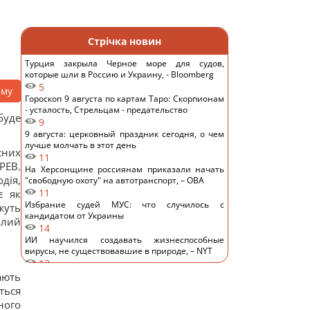
Стрічка новин
Турция закрыла Черное море для судов,
которые шли в Россию и Украину, - Bloomberg
5
аму
Гороскоп 9 августа по картам Таро: Скорпионам
- усталость, Стрельцам - предательство
буде
9
9 августа: церковный праздник сегодня, о чем
лучше молчать в этот день
сних
11
РЕВ.
На Херсонщине россиянам приказали начать
дія,
"свободную охоту" на автотранспорт, – ОВА
11
є як
Избрание судей МУС: что случилось с
жуть
кандидатом от Украины
алий
14
ИИ научился создавать жизнеспособные
вирусы, не существовавшие в природе, – NYT
13
Денисенко призналась, почему на самом деле
ають
спешит выйти замуж
ться
12
ного