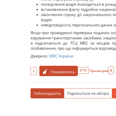
посвідчення водія знаходиться в розш
встановлення факту підробки націонал
закінчення строку дії національного 
водія;
невідповідність персональних даних з
Якщо при проведенні перевірки поданих ос
керування транспортними засобами, націон
а надсилається до ТСЦ МВС за місцем пр
позбавлення, про що інформується відповід
Джерело:
МВС України
0
2715
1
Просмотров
Понравилось
Поблагодарить
Подписаться на автора