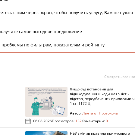
етесь с ним через экран, чтобы получить услугу, Вам не нужно
получите самое выгодное предложение
 проблемы по фильтрам, показателям и рейтингу
Смотреть все но
Якщо суд встановив для
а
відшкодування шкоди наявність
підстав, передбачених приписами ч
1 ст. 1172 Ц
Автор:
Лента от Протокола
06.08.2026
Просмотров:
132
Коментарии:
0
НБУ змінив правила примусового