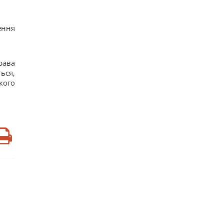
ення
рава
ься,
кого