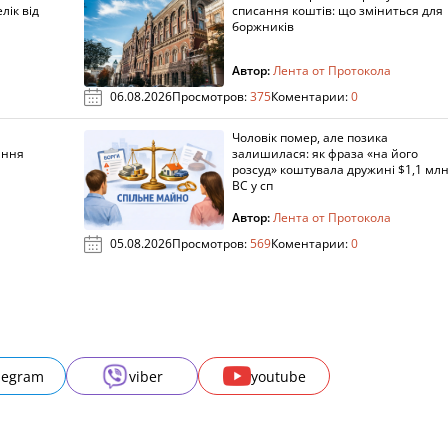
лік від
списання коштів: що зміниться для
боржників
Автор:
Лента от Протокола
06.08.2026
Просмотров:
375
Коментарии:
0
Чоловік помер, але позика
ання
залишилася: як фраза «на його
розсуд» коштувала дружині $1,1 млн
ВС у сп
Автор:
Лента от Протокола
05.08.2026
Просмотров:
569
Коментарии:
0
legram
viber
youtube