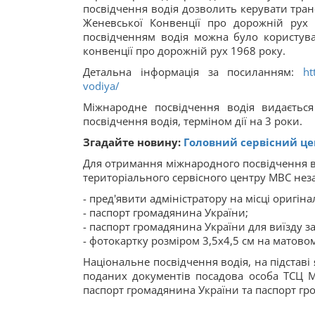
посвідчення водія дозволить керувати тран
Женевської Конвенції про дорожній рух
посвідченням водія можна було користува
конвенції про дорожній рух 1968 року.
Детальна інформація за посиланням:
ht
vodiya/
Міжнародне посвідчення водія видається 
посвідчення водія, терміном дії на 3 роки.
Згадайте новину:
Головний сервісний це
Для отримання міжнародного посвідчення в
територіального сервісного центру МВС неза
- пред'явити адміністратору на місці оригін
- паспорт громадянина України;
- паспорт громадянина України для виїзду з
- фотокартку розміром 3,5х4,5 см на матовом
Національне посвідчення водія, на підставі
поданих документів посадова особа ТСЦ М
паспорт громадянина України та паспорт гр