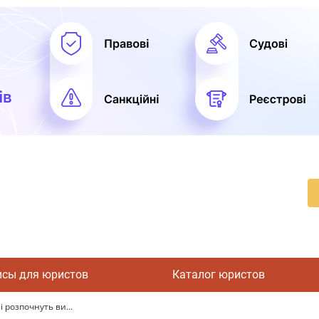
исы для юристов
Каталог юристов
 розпочнуть ви...