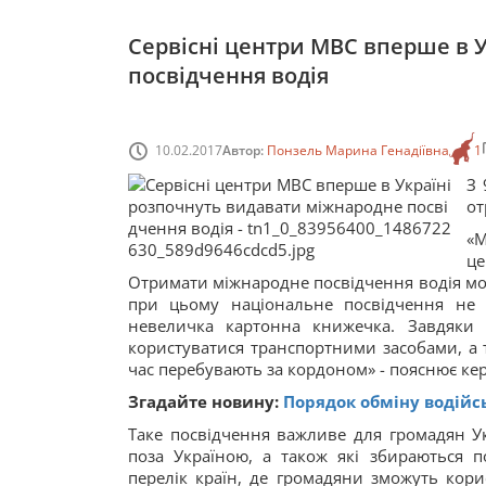
Сервісні центри МВС вперше в 
посвідчення водія
10.02.2017
Автор:
Понзель Марина Генадіївна
1
З 
от
«М
ц
Отримати міжнародне посвідчення водія мо
при цьому національне посвідчення не 
невеличка картонна книжечка. Завдяки 
користуватися транспортними засобами, а
час перебувають за кордоном» - пояснює ке
Згадайте новину:
Порядок обміну водійсь
Таке посвідчення важливе для громадян У
поза Україною, а також які збираються 
перелік країн, де громадяни зможуть кор