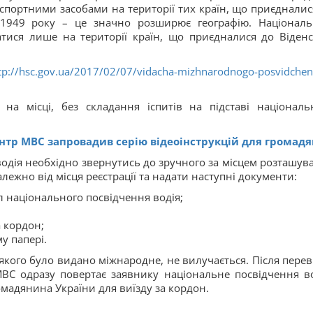
спортними засобами на території тих країн, що приєдналис
 1949 року – це значно розширює географію. Націонал
тися лише на території країн, що приєдналися до Віденс
tp://hsc.gov.ua/2017/02/07/vidacha-mizhnarodnogo-posvidchen
на місці, без складання іспитів на підставі національ
нтр МВС запровадив серію відеоінструкцій для громадя
одія необхідно звернутись до зручного за місцем розташув
лежно від місця реєстрації та надати наступні документи:
ал національного посвідчення водія;
а кордон;
у папері.
 якого було видано міжнародне, не вилучається. Після перев
ВС одразу повертає заявнику національне посвідчення во
омадянина України для виїзду за кордон.