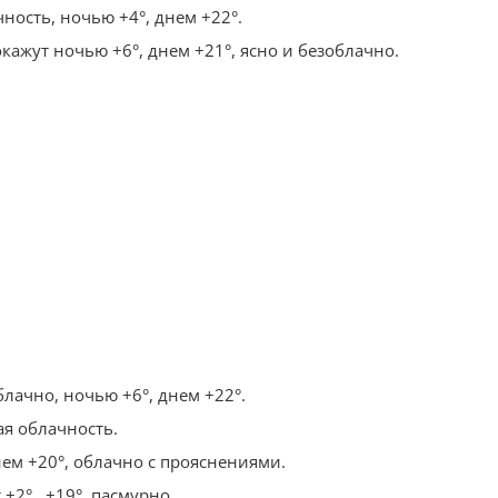
ность, ночью +4°, днем +22°.
кажут ночью +6°, днем +21°, ясно и безоблачно.
блачно, ночью +6°, днем +22°.
ая облачность.
ем +20°, облачно с прояснениями.
2°...+19°, пасмурно.