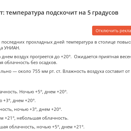
т: температура подскочит на 5 градусов
Отключить рекл
е последних прохладных дней температура в столице повыс
ода УНИАН.
 днем воздух прогреется до +20°. Ожидается приятная весе
я облачность без осадков.
льно — около 755 мм рт. ст. Влажность воздуха составит от
чность. Ночью +5°, днем +20°.
 +3°, днем +20°.
ость, ночью +3°, днем +20°.
ем +21°, небольшая облачность.
ая облачность, ночью +5°, днем +21°.