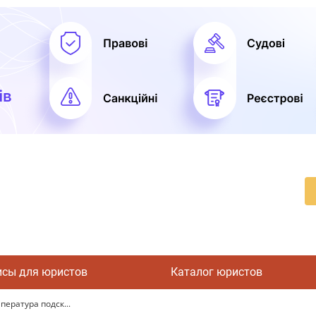
исы для юристов
Каталог юристов
пература подск...