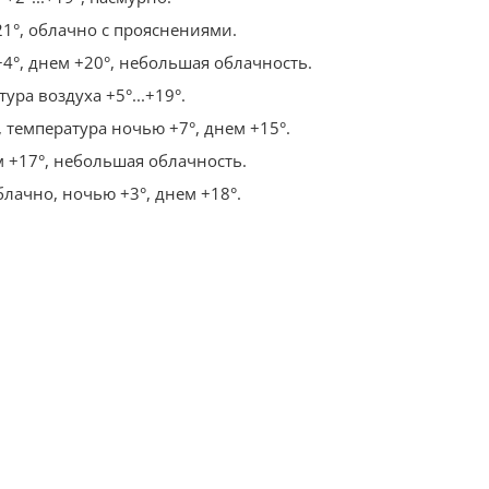
21°, облачно с прояснениями.
4°, днем +20°, небольшая облачность.
ура воздуха +5°...+19°.
 температура ночью +7°, днем +15°.
м +17°, небольшая облачность.
блачно, ночью +3°, днем +18°.