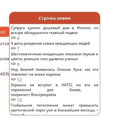
Стрічка новин
Супруги купили дешевый дом в Италии, но
аму
вскоре обнаружился главный подвох
4
ится
4 даты рождения самых прощающих людей
7
Шестимесячным младенцам показали пауков и
нняя
цветы: реакция глаз удивила ученых
9
Над Землей появилась Оленья Луна: как это
 46%
повлияет на знаки зодиака
12
Украина не вступит в НАТО, но это не
поражение для Киева, -
колумнист Rzeczpospolita
12
Глобальное потепление может превысить
критический порог уже в ближайшие месяцы, –
ученый
14
Кинологи назвали 7 привычек собак, которые
доказывают их безграничную преданность
15