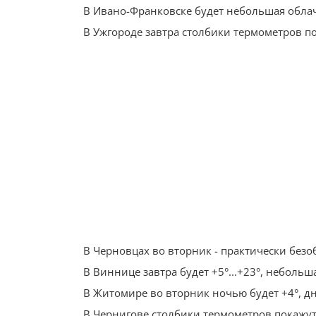
В Ивано-Франковске будет небольшая облач
В Ужгороде завтра столбики термометров по
В Черновцах во вторник - практически безо
В Виннице завтра будет +5°...+23°, небольш
В Житомире во вторник ночью будет +4°, дн
В Чернигове столбики термометров покажут +