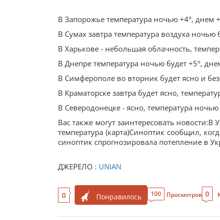
В Запорожье температура ночью +4°, днем 
В Сумах завтра температура воздуха ночью б
В Харькове - небольшая облачность, темпер
В Днепре температура ночью будет +5°, дне
В Симферополе во вторник будет ясно и безо
В Краматорске завтра будет ясно, температур
В Северодонецке - ясно, температура ночью 
Вас также могут заинтересовать новости:В У
температура (карта)Синоптик сообщил, когд
синоптик спрогнозировала потепление в У
ДЖЕРЕЛО :
UNIAN
0
100
0
Просмотров
Понравилось