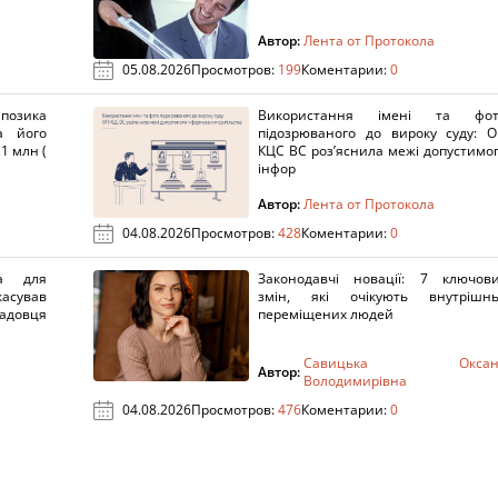
Автор:
Лента от Протокола
05.08.2026
Просмотров:
199
Коментарии:
0
озика
Використання імені та фот
а його
підозрюваного до вироку суду: 
1 млн (
КЦС ВС роз’яснила межі допустимо
інфор
Автор:
Лента от Протокола
04.08.2026
Просмотров:
428
Коментарии:
0
а для
Законодавчі новації: 7 ключов
касував
змін, які очікують внутрішн
адовця
переміщених людей
Савицька Оксан
Автор:
Володимирівна
04.08.2026
Просмотров:
476
Коментарии:
0