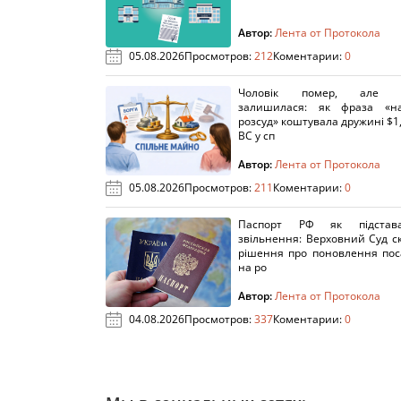
Автор:
Лента от Протокола
05.08.2026
Просмотров:
212
Коментарии:
0
Чоловік помер, але п
залишилася: як фраза «н
розсуд» коштувала дружині $1,
ВС у сп
Автор:
Лента от Протокола
05.08.2026
Просмотров:
211
Коментарии:
0
Паспорт РФ як підстав
звільнення: Верховний Суд с
рішення про поновлення пос
на ро
Автор:
Лента от Протокола
04.08.2026
Просмотров:
337
Коментарии:
0