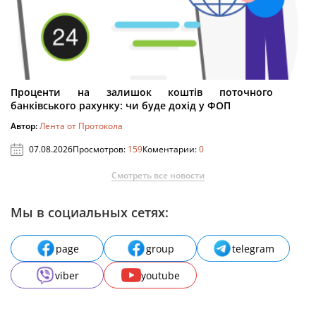
Проценти на залишок коштів поточного
банківського рахунку: чи буде дохід у ФОП
Автор:
Лента от Протокола
07.08.2026
Просмотров:
159
Коментарии:
0
Смотреть все новости
Мы в социальных сетях:
page
group
telegram
viber
youtube