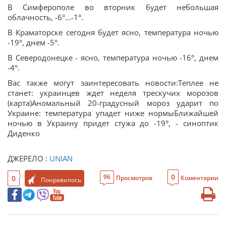
В Симферополе во вторник будет небольшая
облачность, -6°...-1°.
В Краматорске сегодня будет ясно, температура ночью
-19°, днем -5°.
В Северодонецке - ясно, температура ночью -16°, днем
-4°.
Вас также могут заинтересовать новости:Теплее не
станет: украинцев ждет неделя трескучих морозов
(карта)Аномальный 20-градусный мороз ударит по
Украине: температура упадет ниже нормыБлижайшей
ночью в Украину придет стужа до -19°, - синоптик
Диденко
ДЖЕРЕЛО :
UNIAN
0
96
0
Просмотров
Коментарии
Понравилось