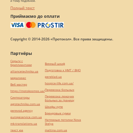
и тому подобное.
Полный текст
Приймаємо до оплати
Copyright © 2014-2026 «Протокол». Все права защищены.
Партнёры
Серьги с
Винный шкаф
бриллиантами
Подготовка к НМТ / ВНО
alliancetechnika.ua
pereklad.ua
миралинкс
hospice-life.com.ua/
Веб мастер
Перевозка больных
https://motokosmos.ua/
Перевозка лежачих
Синтезаторы
больных за границу
agrotechnika.com.ua
Шкафы купе
perevod.agency
Брендовые сумки
europeservice.com.ua
Натяжные потолки Nova
mk-translations.ua
Stelya
текст юа
maltina.com.ua