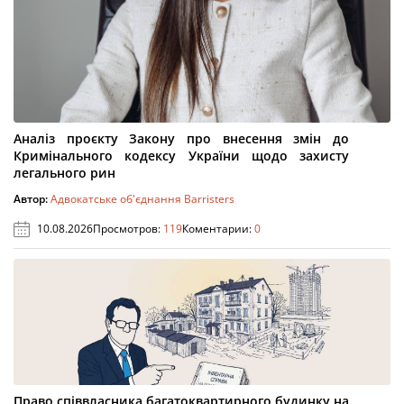
Аналіз проєкту Закону про внесення змін до
Кримінального кодексу України щодо захисту
легального рин
Автор:
Адвокатське об'єднання Barristers
10.08.2026
Просмотров:
119
Коментарии:
0
Право співвласника багатоквартирного будинку на