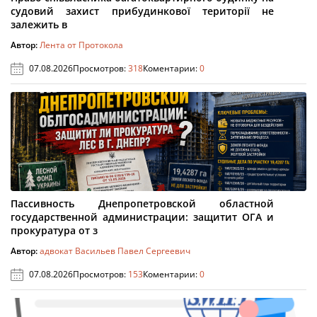
судовий захист прибудинкової території не
залежить в
Автор:
Лента от Протокола
07.08.2026
Просмотров:
318
Коментарии:
0
Пассивность Днепропетровской областной
государственной администрации: защитит ОГА и
прокуратура от з
Автор:
адвокат Васильев Павел Сергеевич
07.08.2026
Просмотров:
153
Коментарии:
0