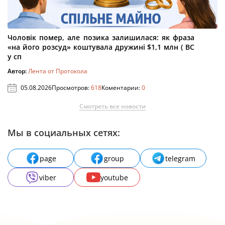
Чоловік помер, але позика залишилася: як фраза
«на його розсуд» коштувала дружині $1,1 млн ( ВС
у сп
Автор:
Лента от Протокола
05.08.2026
Просмотров:
618
Коментарии:
0
Смотреть все новости
Мы в социальных сетях:
page
group
telegram
viber
youtube