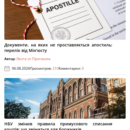
Документи, на яких не проставляється апостиль:
перелік від Мін’юсту
Автор:
Лента от Протокола
06.08.2026
Просмотров:
210
Коментарии:
0
НБУ змінив правила примусового списання
коштів: що зміниться для боржників