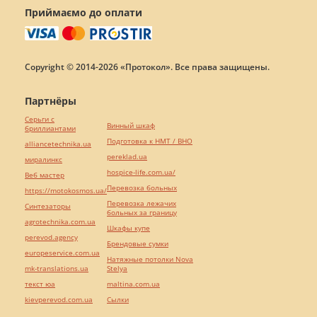
Приймаємо до оплати
Copyright © 2014-2026 «Протокол». Все права защищены.
Партнёры
Серьги с
Винный шкаф
бриллиантами
Подготовка к НМТ / ВНО
alliancetechnika.ua
pereklad.ua
миралинкс
hospice-life.com.ua/
Веб мастер
Перевозка больных
https://motokosmos.ua/
Перевозка лежачих
Синтезаторы
больных за границу
agrotechnika.com.ua
Шкафы купе
perevod.agency
Брендовые сумки
europeservice.com.ua
Натяжные потолки Nova
mk-translations.ua
Stelya
текст юа
maltina.com.ua
kievperevod.com.ua
Cылки