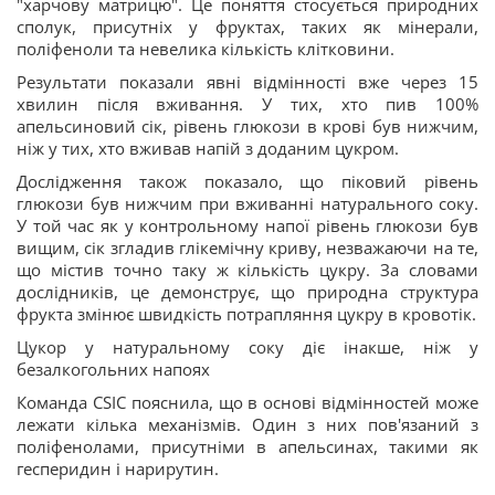
"харчову матрицю". Це поняття стосується природних
сполук, присутніх у фруктах, таких як мінерали,
поліфеноли та невелика кількість клітковини.
Результати показали явні відмінності вже через 15
хвилин після вживання. У тих, хто пив 100%
апельсиновий сік, рівень глюкози в крові був нижчим,
ніж у тих, хто вживав напій з доданим цукром.
Дослідження також показало, що піковий рівень
глюкози був нижчим при вживанні натурального соку.
У той час як у контрольному напої рівень глюкози був
вищим, сік згладив глікемічну криву, незважаючи на те,
що містив точно таку ж кількість цукру. За словами
дослідників, це демонструє, що природна структура
фрукта змінює швидкість потрапляння цукру в кровотік.
Цукор у натуральному соку діє інакше, ніж у
безалкогольних напоях
Команда CSIC пояснила, що в основі відмінностей може
лежати кілька механізмів. Один з них пов'язаний з
поліфенолами, присутніми в апельсинах, такими як
гесперидин і нарирутин.