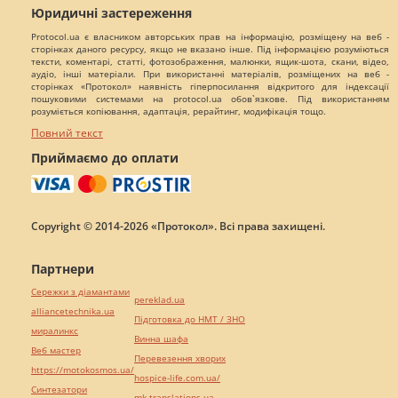
Юридичні застереження
Protocol.ua є власником авторських прав на інформацію, розміщену на веб -
сторінках даного ресурсу, якщо не вказано інше. Під інформацією розуміються
тексти, коментарі, статті, фотозображення, малюнки, ящик-шота, скани, відео,
аудіо, інші матеріали. При використанні матеріалів, розміщених на веб -
сторінках «Протокол» наявність гіперпосилання відкритого для індексації
пошуковими системами на protocol.ua обов`язкове. Під використанням
розуміється копіювання, адаптація, рерайтинг, модифікація тощо.
Повний текст
Приймаємо до оплати
Copyright © 2014-2026 «Протокол». Всі права захищені.
Партнери
Сережки з діамантами
pereklad.ua
alliancetechnika.ua
Підготовка до НМТ / ЗНО
миралинкс
Винна шафа
Веб мастер
Перевезення хворих
https://motokosmos.ua/
hospice-life.com.ua/
Синтезатори
mk-translations.ua