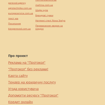
perevod.agency
maltina.com.ua
agrotechnika.com.ua
Шафи купе
europeservice.com.ua
Брендові сумки
текст юа
Натяжні стелі Nova Stelya
Посилання
Перевезення хворих за
kievperevod.com.ua
кордон
Про проект
Реклама на "Протокол"
"Протокол" без реклами!
Карта сайту
Тендер на юридичну послугу
Угода користувача
Допомогти ресурсу "Протокол"
Кредит онлайн