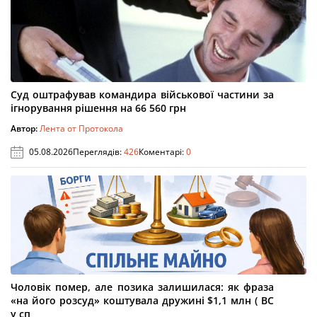
Суд оштрафував командира військової частини за
ігнорування рішення на 66 560 грн
Автор:
Лента от Протокола
05.08.2026
Переглядів:
426
Коментарі:
0
Чоловік помер, але позика залишилася: як фраза
«на його розсуд» коштувала дружині $1,1 млн ( ВС
у сп