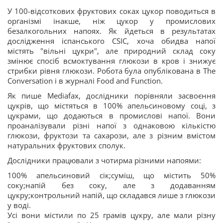
У 100-відсоткових фруктових соках цукор поводиться в
організмі інакше, ніж цукор у промислових
безалкогольних напоях. Як йдеться в результатах
дослідження іспанського CSIC, хоча обидва напої
містять "вільні цукри", але природний склад соку
змінює спосіб всмоктування глюкози в кров і знижує
стрибки рівня глюкози. Робота була опублікована в The
Conversation і в журналі Food and Function.
Як пише Mediafax, дослідники порівняли засвоєння
цукрів, що містяться в 100% апельсиновому соці, з
цукрами, що додаються в промислові напої. Вони
проаналізували різні напої з однаковою кількістю
глюкози, фруктози та сахарози, але з різним вмістом
натуральних фруктових сполук.
Дослідники працювали з чотирма різними напоями:
100% апельсиновий сік;суміш, що містить 50%
соку;напій без соку, але з додаванням
цукру;контрольний напій, що складався лише з глюкози
у воді.
Усі вони містили по 25 грамів цукру, але мали різну