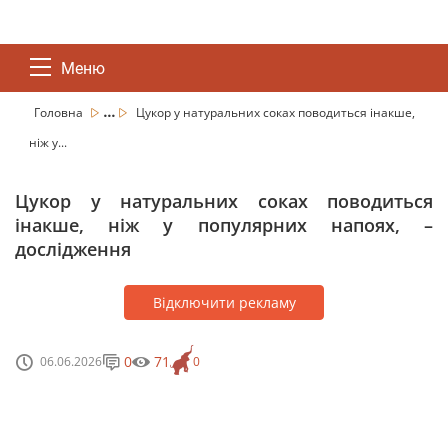
Меню
...
Головна
Цукор у натуральних соках поводиться інакше,
ніж у...
Цукор у натуральних соках поводиться
інакше, ніж у популярних напоях, –
дослідження
Відключити рекламу
0
71
06.06.2026
0