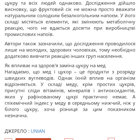
цукру та всіх людей однаково. Дослідження дійшло
висновку, що фруктовий сік не можна просто вважати
натуральним солодким безалкогольним напоєм. У його
складі містяться елементи, які змінюють метаболічну
реакцію, чого не вдається досягти при виробництві
промислових напоїв.
Автори також зазначили, що дослідження проводилося
лише на молодих, здорових чоловіках, тому необхідно
додатково вивчити реакцію інших груп населення.
Як впливає на здоров'я заміна цукру на мед
Нагадаємо, що мед і цукор – це продукти з розряду
швидких вуглеводів. Однак їхній вплив на організм
відрізняється. У складі меду, крім простих цукрів,
присутні сліди вітамінів, мінералів і антиоксидантів,
яких у рафінованому цукрі практично немає. А
глікемічний індекс у меду в середньому нижчий, ніж у
білого цукру, хоча різниця за цим показником
незначна.
ДЖЕРЕЛО :
UNIAN