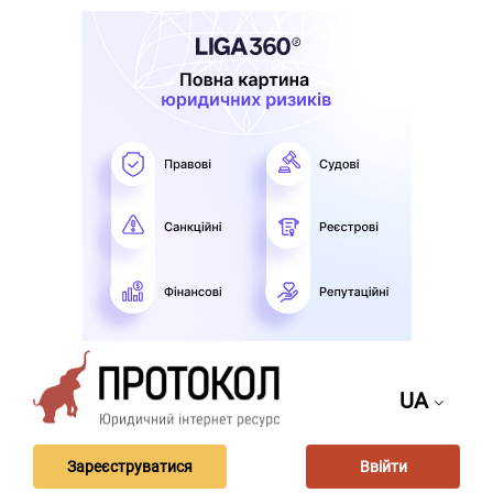
UA
Зареєструватися
Ввійти