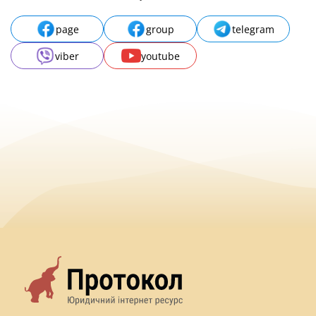
page
group
telegram
viber
youtube