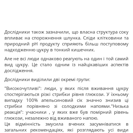
Дослідники також зазначили, що власна структура соку
впливає на спорожнення шлунка. Сліди клітковини та
природний pH продукту сприяють більш поступовому
надходженню цукру в тонкий кишечник.
Але не всі люди однаково реагують на один і той самий
вид цукру. Це стало одним із найцікавіших аспектів
дослідження.
Дослідники виділили дві окремі групи:
"Високочутливі": люди, у яких після вживання цукру
спостерігаються різкі стрибки рівня глюкози. У їхньому
випадку 100% апельсиновий сік значно знизив ці
стрибки порівняно зі солодкими напоями."Низька
реакція": учасники , у яких вже був помірний рівень
глюкози, незалежно від вживаного напою.
Ця відмінність змусила вчених засумніватися в
загальних рекомендаціях, які розглядають усі види