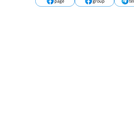
page
group
te