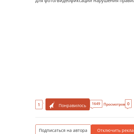
для фото/видеофиксации нарушения правил
0
1649
1
Просмотров
Понравилось
Подписаться на автора
Отключить рекла