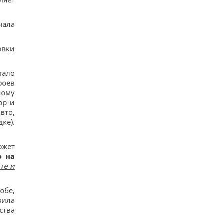
Европу накрыла новая волна жары: каким
курортам грозят лесные пожары и опасность
16
чала
"Смело и мужественно": СМИ раскрыли, кто
спас украинский самолет от дрона в Лейпциге
15
овки
Россияне в очередной раз атаковали Киев:
возникли масштабные пожары, есть
пострадавшие
тало
16
роев
8 августа: церковный праздник сегодня, что
нужно сделать, чтобы исполнилось желание
ному
36
ор и
В июле Украина сбила 87% ударных дронов и
вто,
лишь 15% баллистических ракет, – отчет
ке).
16
РФ будет платить Украине по $20 млрд в год:
экономист оценил реальный механизм
ожет
репараций
о на
18
те и
Действительно ли изюм так полезен, как все
думают: ответ диетологов
16
обе,
Трамп неохотно усиливает давление на РФ, но
законопроект Грэма заставит его принять меры,
вила
– WSJ
ства
16