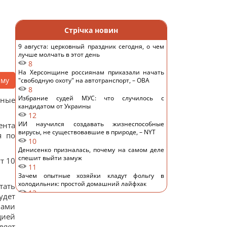
Стрічка новин
9 августа: церковный праздник сегодня, о чем
лучше молчать в этот день
8
На Херсонщине россиянам приказали начать
аму
"свободную охоту" на автотранспорт, – ОВА
8
Избрание судей МУС: что случилось с
ьные
кандидатом от Украины
12
ИИ научился создавать жизнеспособные
ента
вирусы, не существовавшие в природе, – NYT
я по
10
Денисенко призналась, почему на самом деле
спешит выйти замуж
т 10
11
Зачем опытные хозяйки кладут фольгу в
холодильник: простой домашний лайфхак
тать
13
удет
Кто должен оплачивать семейный отпуск:
лами
британцев удивили ожидания поколения Z
цией
15
ляет