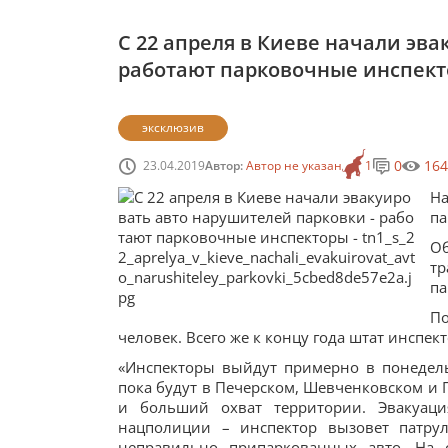
С 22 апреля в Киеве начали эв
работают парковочные инспек
эксклюзив
0
164
23.04.2019
Автор:
Автор не указан
1
Н
па
О
тр
па
По
человек. Всего же к концу года штат инспе
«Инспекторы выйдут примерно в понедель
пока будут в Печерском, Шевченковском и 
и больший охват территории. Эвакуац
нацполиции – инспектор вызовет патрул
неправильно припаркованных авто. На 