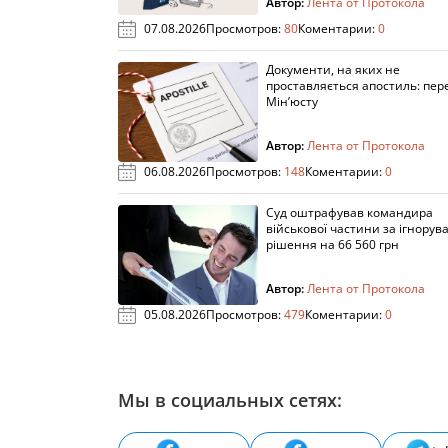
Автор:
Лента от Протокола
07.08.2026
Просмотров:
80
Коментарии:
0
Документи, на яких не
проставляється апостиль: пере
Мін’юсту
Автор:
Лента от Протокола
06.08.2026
Просмотров:
148
Коментарии:
0
Суд оштрафував командира
військової частини за ігнорув
рішення на 66 560 грн
Автор:
Лента от Протокола
05.08.2026
Просмотров:
479
Коментарии:
0
Мы в социальных сетях: