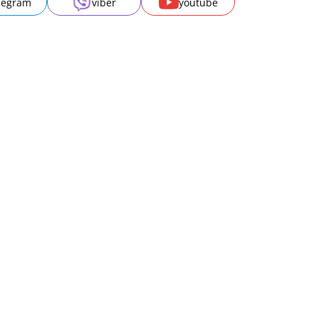
legram
viber
youtube