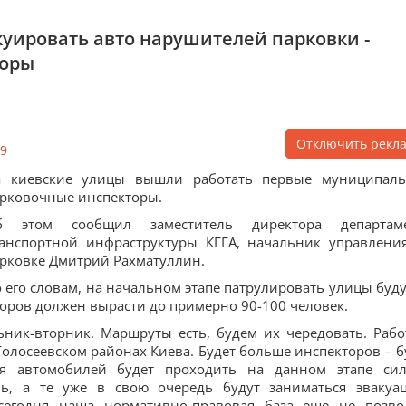
акуировать авто нарушителей парковки -
торы
Отключить рекл
9
а киевские улицы вышли работать первые муниципал
рковочные инспекторы.
б этом сообщил заместитель директора департам
анспортной инфраструктуры КГГА, начальник управлени
рковке Дмитрий Рахматуллин.
 его словам, на начальном этапе патрулировать улицы буду
кторов должен вырасти до примерно 90-100 человек.
ник-вторник. Маршруты есть, будем их чередовать. Рабо
Голосеевском районах Киева. Будет больше инспекторов – б
ия автомобилей будет проходить на данном этапе си
ь, а те уже в свою очередь будут заниматься эвакуа
сегодня наша нормативно-правовая база еще не позво