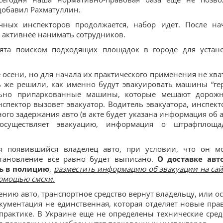
 добавил Рахматуллин.
чных инспекторов продолжается, набор идет. После на
 активнее нанимать сотрудников.
нята поиском подходящих площадок в городе для устан
осени, но для начала их практического применения не хва
ь же решили, как именно будут эвакуировать машины “ге
ильно припаркованные машины, которые мешают дорож
ектор вызовет эвакуатор. Водитель эвакуатора, инспект
ого задержания авто (в акте будет указана информация об а
существляет эвакуацию, информация о штрафплощад
я появившийся владелец авто, при условии, что он м
становление все равно будет выписано.
О доставке авт
ь в полицию
,
разместить информацию об эвакуации на сай
помощью смски.
нию авто, транспортное средство вернут владельцу, или ос
окументация не единственная, которая отделяет новые пра
практике. В Украине еще не определены технические сред