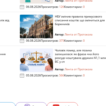
Автор:
Лента от Протокола
06.08.2026
Просмотров:
126
Коментарии:
0
НБУ змінив правила примусового
лік від
списання коштів: що зміниться для
боржників
Автор:
Лента от Протокола
06.08.2026
Просмотров:
375
Коментарии:
0
Чоловік помер, але позика
ання
залишилася: як фраза «на його
розсуд» коштувала дружині $1,1 млн
ВС у сп
Автор:
Лента от Протокола
05.08.2026
Просмотров:
566
Коментарии:
0