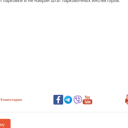
 парковки и не набран штат парковочных инспекторов.
Коментарии
му