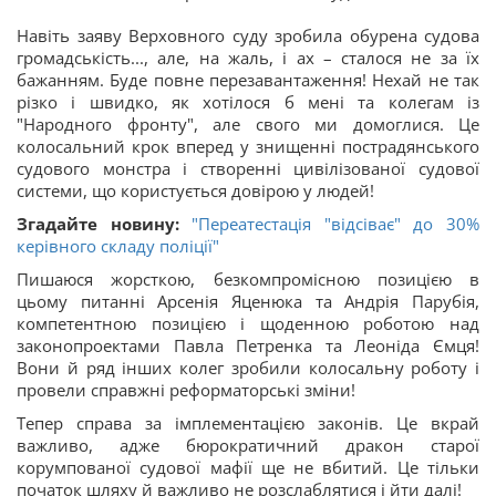
Навіть заяву Верховного суду зробила обурена судова
громадськість..., але, на жаль, і ах – сталося не за їх
бажанням. Буде повне перезавантаження! Нехай не так
різко і швидко, як хотілося б мені та колегам із
"Народного фронту", але свого ми домоглися. Це
колосальний крок вперед у знищенні пострадянського
судового монстра і створенні цивілізованої судової
системи, що користується довірою у людей!
Згадайте новину:
"Переатестація "відсіває" до 30%
керівного складу поліції"
Пишаюся жорсткою, безкомпромісною позицією в
цьому питанні Арсенія Яценюка та Андрія Парубія,
компетентною позицією і щоденною роботою над
законопроектами Павла Петренка та Леоніда Ємця!
Вони й ряд інших колег зробили колосальну роботу і
провели справжні реформаторські зміни!
Тепер справа за імплементацією законів. Це вкрай
важливо, адже бюрократичний дракон старої
корумпованої судової мафії ще не вбитий. Це тільки
початок шляху й важливо не розслаблятися і йти далі!