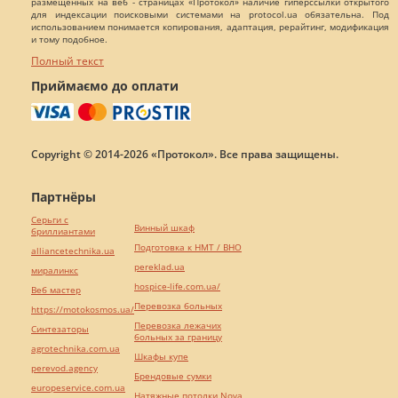
размещенных на веб - страницах «Протокол» наличие гиперссылки открытого
для индексации поисковыми системами на protocol.ua обязательна. Под
использованием понимается копирования, адаптация, рерайтинг, модификация
и тому подобное.
Полный текст
Приймаємо до оплати
Copyright © 2014-2026 «Протокол». Все права защищены.
Партнёры
Серьги с
Винный шкаф
бриллиантами
Подготовка к НМТ / ВНО
alliancetechnika.ua
pereklad.ua
миралинкс
hospice-life.com.ua/
Веб мастер
Перевозка больных
https://motokosmos.ua/
Перевозка лежачих
Синтезаторы
больных за границу
agrotechnika.com.ua
Шкафы купе
perevod.agency
Брендовые сумки
europeservice.com.ua
Натяжные потолки Nova