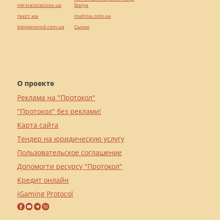
mk-translations.ua
Stelya
текст юа
maltina.com.ua
kievperevod.com.ua
Cылки
О проекте
Реклама на "Протокол"
"Протокол" без реклами!
Карта сайта
Тендер на юридическую услугу
Пользовательское соглашение
Допомогти ресурсу "Протокол"
Кредит онлайн
iGaming Protocol