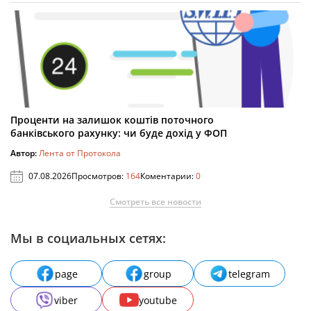
Проценти на залишок коштів поточного
банківського рахунку: чи буде дохід у ФОП
Автор:
Лента от Протокола
07.08.2026
Просмотров:
164
Коментарии:
0
Смотреть все новости
Мы в социальных сетях:
page
group
telegram
viber
youtube