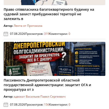
Право співвласника багатоквартирного будинку на
судовий захист прибудинкової території не
залежить в
Автор:
Лента от Протокола
07.08.2026
Просмотров:
319
Коментарии:
0
Пассивность Днепропетровской областной
государственной администрации: защитит ОГА и
прокуратура от з
Автор:
адвокат Васильев Павел Сергеевич
07.08.2026
Просмотров:
156
Коментарии:
0