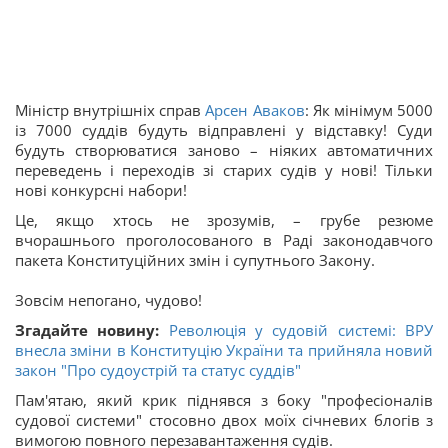
Міністр внутрішніх справ
Арсен Аваков
: Як мінімум 5000
із 7000 суддів будуть відправлені у відставку! Суди
будуть створюватися заново – ніяких автоматичних
переведень і переходів зі старих судів у нові! Тільки
нові конкурсні набори!
Це, якщо хтось не зрозумів, – грубе резюме
вчорашнього проголосованого в Раді законодавчого
пакета Конституційних змін і супутнього Закону.
Зовсім непогано, чудово!
Згадайте новину:
Революція у судовій системі: ВРУ
внесла зміни в Конституцію України та прийняла новий
закон "Про судоустрій та статус суддів"
Пам'ятаю, який крик піднявся з боку "професіоналів
судової системи" стосовно двох моїх січневих блогів з
вимогою повного перезавантаження судів.