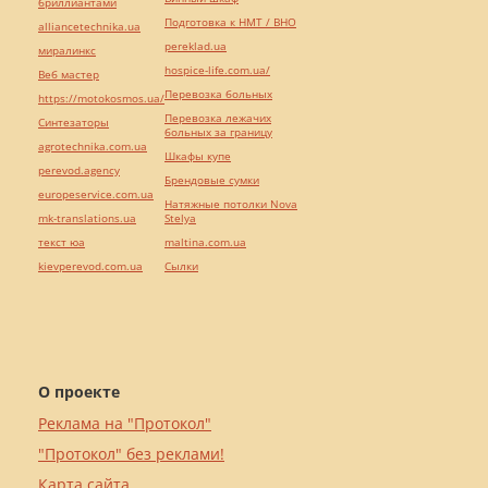
бриллиантами
Подготовка к НМТ / ВНО
alliancetechnika.ua
pereklad.ua
миралинкс
hospice-life.com.ua/
Веб мастер
Перевозка больных
https://motokosmos.ua/
Перевозка лежачих
Синтезаторы
больных за границу
agrotechnika.com.ua
Шкафы купе
perevod.agency
Брендовые сумки
europeservice.com.ua
Натяжные потолки Nova
mk-translations.ua
Stelya
текст юа
maltina.com.ua
kievperevod.com.ua
Cылки
О проекте
Реклама на "Протокол"
"Протокол" без реклами!
Карта сайта