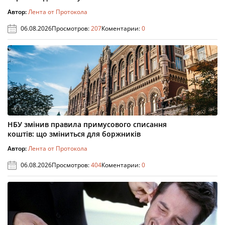
Автор:
Лента от Протокола
06.08.2026
Просмотров:
207
Коментарии:
0
НБУ змінив правила примусового списання
коштів: що зміниться для боржників
Автор:
Лента от Протокола
06.08.2026
Просмотров:
404
Коментарии:
0