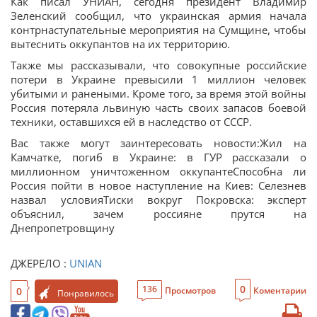
Как писал УНИАН, сегодня президент Владимир
Зеленский сообщил, что украинская армия начала
контрнаступательные мероприятия на Сумщине, чтобы
вытеснить оккупантов на их территорию.
Также мы рассказывали, что совокупные российские
потери в Украине превысили 1 миллион человек
убитыми и ранеными. Кроме того, за время этой войны
Россия потеряла львиную часть своих запасов боевой
техники, оставшихся ей в наследство от СССР.
Вас также могут заинтересовать новости:Жил на
Камчатке, погиб в Украине: в ГУР рассказали о
миллионном уничтоженном оккупантеСпособна ли
Россия пойти в новое наступление на Киев: Селезнев
назвал условияТиски вокруг Покровска: эксперт
объяснил, зачем россияне прутся на
Днепропетровщину
ДЖЕРЕЛО :
UNIAN
0
136
0
Просмотров
Коментарии
Понравилось