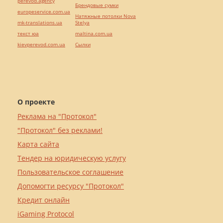
perevod.agency
Брендовые сумки
europeservice.com.ua
Натяжные потолки Nova
mk-translations.ua
Stelya
текст юа
maltina.com.ua
kievperevod.com.ua
Cылки
О проекте
Реклама на "Протокол"
"Протокол" без реклами!
Карта сайта
Тендер на юридическую услугу
Пользовательское соглашение
Допомогти ресурсу "Протокол"
Кредит онлайн
iGaming Protocol