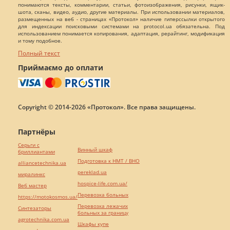
понимаются тексты, комментарии, статьи, фотоизображения, рисунки, ящик-
шота, сканы, видео, аудио, другие материалы. При использовании материалов,
размещенных на веб - страницах «Протокол» наличие гиперссылки открытого
для индексации поисковыми системами на protocol.ua обязательна. Под
использованием понимается копирования, адаптация, рерайтинг, модификация
и тому подобное.
Полный текст
Приймаємо до оплати
Copyright © 2014-2026 «Протокол». Все права защищены.
Партнёры
Серьги с
Винный шкаф
бриллиантами
Подготовка к НМТ / ВНО
alliancetechnika.ua
pereklad.ua
миралинкс
hospice-life.com.ua/
Веб мастер
Перевозка больных
https://motokosmos.ua/
Перевозка лежачих
Синтезаторы
больных за границу
agrotechnika.com.ua
Шкафы купе