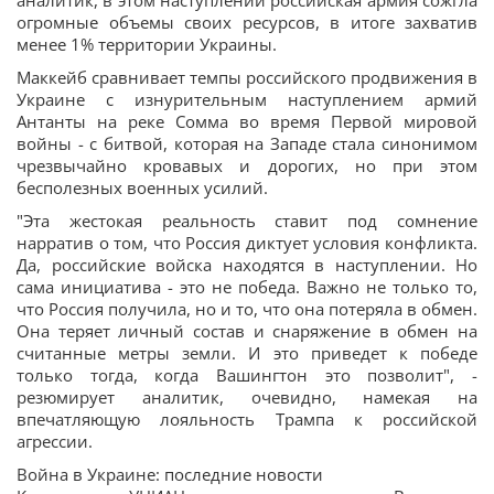
аналитик, в этом наступлении российская армия сожгла
огромные объемы своих ресурсов, в итоге захватив
менее 1% территории Украины.
Маккейб сравнивает темпы российского продвижения в
Украине с изнурительным наступлением армий
Антанты на реке Сомма во время Первой мировой
войны - с битвой, которая на Западе стала синонимом
чрезвычайно кровавых и дорогих, но при этом
бесполезных военных усилий.
"Эта жестокая реальность ставит под сомнение
нарратив о том, что Россия диктует условия конфликта.
Да, российские войска находятся в наступлении. Но
сама инициатива - это не победа. Важно не только то,
что Россия получила, но и то, что она потеряла в обмен.
Она теряет личный состав и снаряжение в обмен на
считанные метры земли. И это приведет к победе
только тогда, когда Вашингтон это позволит", -
резюмирует аналитик, очевидно, намекая на
впечатляющую лояльность Трампа к российской
агрессии.
Война в Украине: последние новости