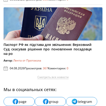
Паспорт РФ як підстава для звільнення: Верховний
Суд скасував рішення про поновлення посадовця
на ро
Автор:
Лента от Протокола
04.08.2026
Просмотров:
367
Коментарии:
0
Смотреть все новости
Мы в социальных сетях:
page
group
telegram