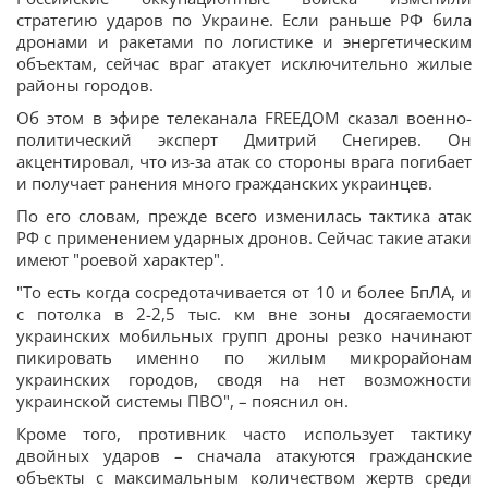
стратегию ударов по Украине. Если раньше РФ била
дронами и ракетами по логистике и энергетическим
объектам, сейчас враг атакует исключительно жилые
районы городов.
Об этом в эфире телеканала FREEДОМ сказал военно-
политический эксперт Дмитрий Снегирев. Он
акцентировал, что из-за атак со стороны врага погибает
и получает ранения много гражданских украинцев.
По его словам, прежде всего изменилась тактика атак
РФ с применением ударных дронов. Сейчас такие атаки
имеют "роевой характер".
"То есть когда сосредотачивается от 10 и более БпЛА, и
с потолка в 2-2,5 тыс. км вне зоны досягаемости
украинских мобильных групп дроны резко начинают
пикировать именно по жилым микрорайонам
украинских городов, сводя на нет возможности
украинской системы ПВО", – пояснил он.
Кроме того, противник часто использует тактику
двойных ударов – сначала атакуются гражданские
объекты с максимальным количеством жертв среди