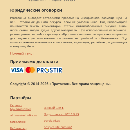
Юридические оговорки
Protocol.ua обладает авторскими правами на информацию, размещенную на
веб - страницах данного ресурса, если не указано иное. Под информацией
понимаются тексты, комментарии, статьи, фотоизображения, рисунки, ящик-
шота, сканы, видео, аудио, другие материалы. При использовании материалов,
размещенных на веб - страницах «Протокол» наличие гиперссылки открытого
для индексации поисковыми системами на protocol.ua обязательна. Под
использованием понимается копирования, адаптация, рерайтинг, модификация
и тому подобное.
Полный текст
Приймаємо до оплати
Copyright © 2014-2026 «Протокол». Все права защищены.
Партнёры
Серьги с
Винный шкаф
бриллиантами
Подготовка к НМТ / ВНО
alliancetechnika.ua
pereklad.ua
миралинкс
hospice-life.com.ua/
Веб мастер