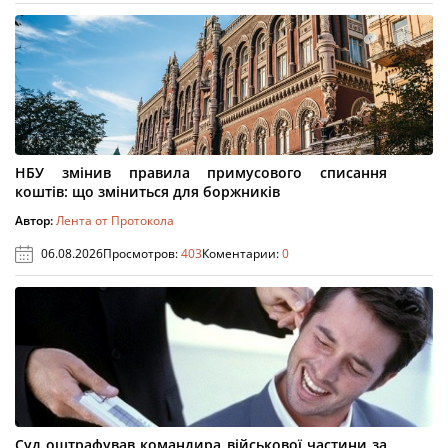
НБУ змінив правила примусового списання
коштів: що зміниться для боржників
Автор:
Лента от Протокола
06.08.2026
Просмотров:
403
Коментарии:
0
Суд оштрафував командира військової частини за