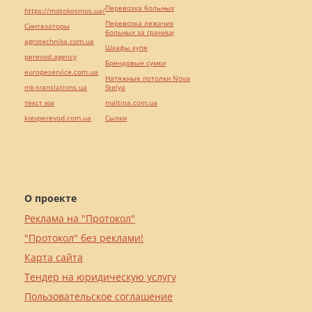
Перевозка больных
https://motokosmos.ua/
Перевозка лежачих
Синтезаторы
больных за границу
agrotechnika.com.ua
Шкафы купе
perevod.agency
Брендовые сумки
europeservice.com.ua
Натяжные потолки Nova
mk-translations.ua
Stelya
текст юа
maltina.com.ua
kievperevod.com.ua
Cылки
О проекте
Реклама на "Протокол"
"Протокол" без реклами!
Карта сайта
Тендер на юридическую услугу
Пользовательское соглашение