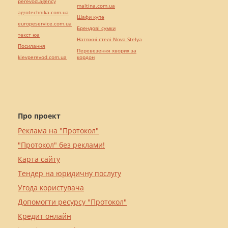
perevod.agency
maltina.com.ua
agrotechnika.com.ua
Шафи купе
europeservice.com.ua
Брендові сумки
текст юа
Натяжні стелі Nova Stelya
Посилання
Перевезення хворих за
kievperevod.com.ua
кордон
Про проект
Реклама на "Протокол"
"Протокол" без реклами!
Карта сайту
Тендер на юридичну послугу
Угода користувача
Допомогти ресурсу "Протокол"
Кредит онлайн