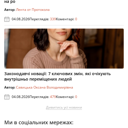
на ро
Автор:
Лента от Протокола
04.08.2026
Переглядів:
339
Коментарі:
0
Законодавчі новації: 7 ключових змін, які очікують
внутрішньо переміщених людей
Автор:
Савицька Оксана Володимирівна
04.08.2026
Переглядів:
479
Коментарі:
0
Дивитись усі новини
Ми в соціальних мережах: