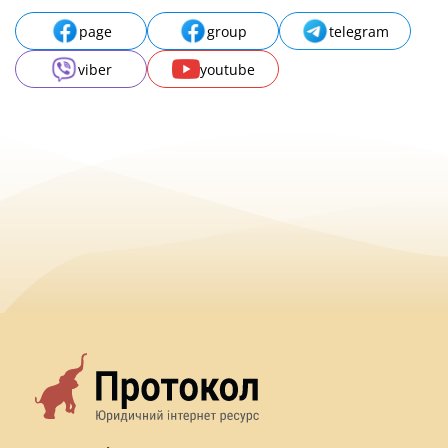
page
group
telegram
viber
youtube