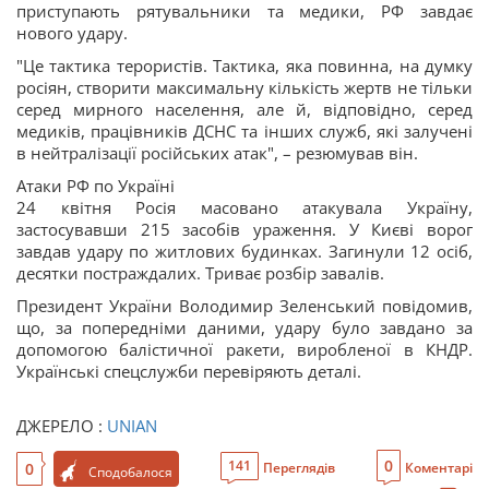
приступають рятувальники та медики, РФ завдає
нового удару.
"Це тактика терористів. Тактика, яка повинна, на думку
росіян, створити максимальну кількість жертв не тільки
серед мирного населення, але й, відповідно, серед
медиків, працівників ДСНС та інших служб, які залучені
в нейтралізації російських атак", – резюмував він.
Атаки РФ по Україні
24 квітня Росія масовано атакувала Україну,
застосувавши 215 засобів ураження. У Києві ворог
завдав удару по житлових будинках. Загинули 12 осіб,
десятки постраждалих. Триває розбір завалів.
Президент України Володимир Зеленський повідомив,
що, за попередніми даними, удару було завдано за
допомогою балістичної ракети, виробленої в КНДР.
Українські спецслужби перевіряють деталі.
ДЖЕРЕЛО :
UNIAN
0
141
0
Переглядів
Коментарі
Сподобалося