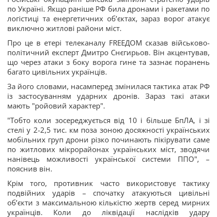
по Україні. Якщо раніше РФ била дронами і ракетами по
логістиці та енергетичних обʼєктах, зараз ворог атакує
виключно житлові райони міст.
Про це в етері телеканалу FREEДОМ сказав військово-
політичний експерт Дмитро Снєгирьов. Він акцентував,
що через атаки з боку ворога гине та зазнає поранень
багато цивільних українців.
За його словами, насамперед змінилася тактика атак РФ
із застосуванням ударних дронів. Зараз такі атаки
мають "ройовий характер".
"Тобто коли зосереджується від 10 і більше БпЛА, і зі
стелі у 2-2,5 тис. км поза зоною досяжності українських
мобільних груп дрони різко починають пікірувати саме
по житлових мікрорайонах українських міст, зводячи
нанівець можливості української системи ППО", –
пояснив він.
Крім того, противник часто використовує тактику
подвійних ударів – спочатку атакуються цивільні
обʼєкти з максимальною кількістю жертв серед мирних
українців. Коли до ліквідації наслідків удару