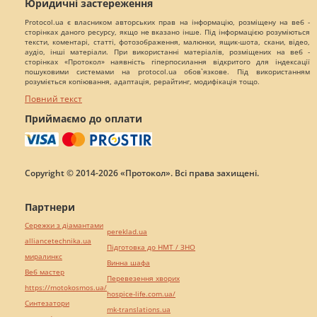
Юридичні застереження
Protocol.ua є власником авторських прав на інформацію, розміщену на веб -
сторінках даного ресурсу, якщо не вказано інше. Під інформацією розуміються
тексти, коментарі, статті, фотозображення, малюнки, ящик-шота, скани, відео,
аудіо, інші матеріали. При використанні матеріалів, розміщених на веб -
сторінках «Протокол» наявність гіперпосилання відкритого для індексації
пошуковими системами на protocol.ua обов`язкове. Під використанням
розуміється копіювання, адаптація, рерайтинг, модифікація тощо.
Повний текст
Приймаємо до оплати
Copyright © 2014-2026 «Протокол». Всі права захищені.
Партнери
Сережки з діамантами
pereklad.ua
alliancetechnika.ua
Підготовка до НМТ / ЗНО
миралинкс
Винна шафа
Веб мастер
Перевезення хворих
https://motokosmos.ua/
hospice-life.com.ua/
Синтезатори
mk-translations.ua