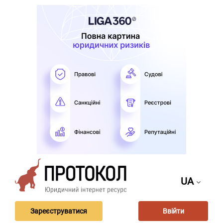
UA
Зареєструватися
Ввійти