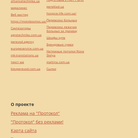
alliancetechnika.ua
pereklad.ua
миралинкс
hospice-life.com.ua/
Веб мастер
Перевозка больных
https://motokosmos.ua/
Перевозка лежачих
Синтезаторы
больных за границу
agrotechnika.com.ua
Шкафы купе
perevod.agency
Брендовые сумки
europeservice.com.ua
Натяжные потолки Nova
mk-translations.ua
Stelya
текст юа
maltina.com.ua
kievperevod.com.ua
Cылки
О проекте
Реклама на "Протокол"
"Протокол" без реклами!
Карта сайта