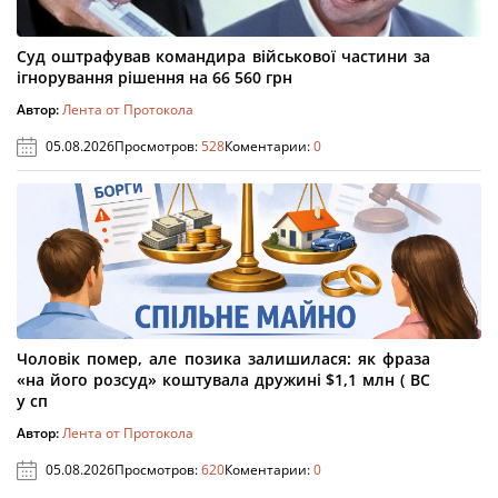
Суд оштрафував командира військової частини за
ігнорування рішення на 66 560 грн
Автор:
Лента от Протокола
05.08.2026
Просмотров:
528
Коментарии:
0
Чоловік помер, але позика залишилася: як фраза
«на його розсуд» коштувала дружині $1,1 млн ( ВС
у сп
Автор:
Лента от Протокола
05.08.2026
Просмотров:
620
Коментарии:
0