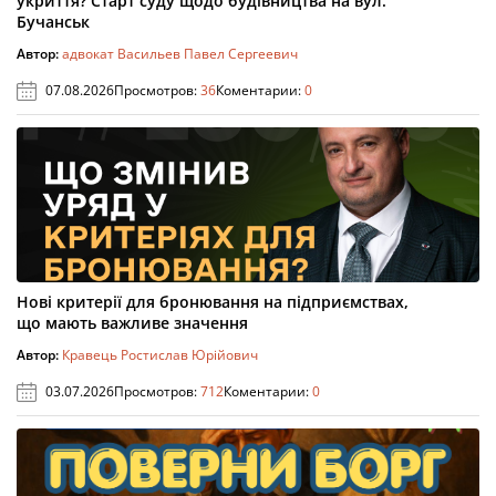
укриття? Старт суду щодо будівництва на вул.
Бучанськ
Автор:
адвокат Васильев Павел Сергеевич
07.08.2026
Просмотров:
36
Коментарии:
0
Нові критерії для бронювання на підприємствах,
що мають важливе значення
Автор:
Кравець Ростислав Юрійович
03.07.2026
Просмотров:
712
Коментарии:
0