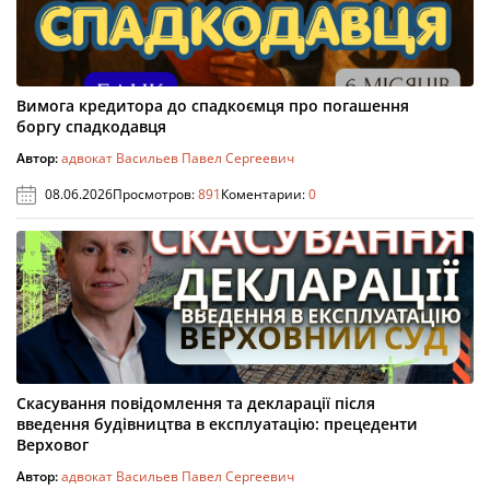
Вимога кредитора до спадкоємця про погашення
боргу спадкодавця
Автор:
адвокат Васильев Павел Сергеевич
08.06.2026
Просмотров:
891
Коментарии:
0
Скасування повідомлення та декларації після
введення будівництва в експлуатацію: прецеденти
Верховог
Автор:
адвокат Васильев Павел Сергеевич