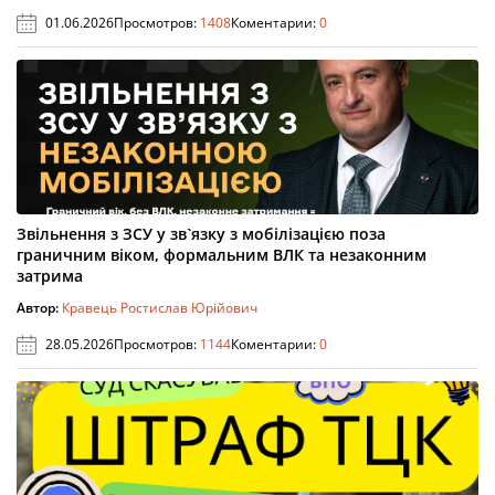
01.06.2026
Просмотров:
1408
Коментарии:
0
Звільнення з ЗСУ у зв`язку з мобілізацією поза
граничним віком, формальним ВЛК та незаконним
затрима
Автор:
Кравець Ростислав Юрійович
28.05.2026
Просмотров:
1144
Коментарии:
0