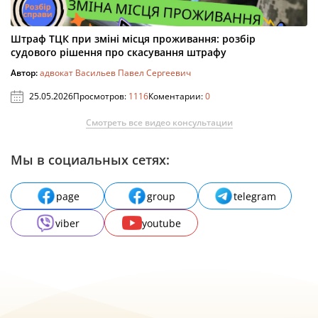
Штраф ТЦК при зміні місця проживання: розбір
судового рішення про скасування штрафу
Автор:
адвокат Васильев Павел Сергеевич
25.05.2026
Просмотров:
1116
Коментарии:
0
Смотреть все видео консультации
Мы в социальных сетях:
page
group
telegram
viber
youtube