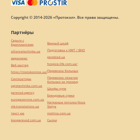
Copyright © 2014-2026 «Протокол». Все права защищены.
Партнёры
Серьги с
Винный шкаф
бриллиантами
Подготовка к НМТ / ВНО
alliancetechnika.ua
pereklad.ua
миралинкс
hospice-life.com.ua/
Веб мастер
Перевозка больных
https://motokosmos.ua/
Перевозка лежачих
Синтезаторы
больных за границу
agrotechnika.com.ua
Шкафы купе
perevod.agency
Брендовые сумки
europeservice.com.ua
Натяжные потолки Nova
mk-translations.ua
Stelya
текст юа
maltina.com.ua
kievperevod.com.ua
Cылки