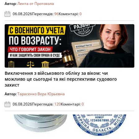
Автор:
Лента от Протокола
06.08.2026
Переглядів:
96
Коментарі:
0
Виключення з військового обліку за віком: чи
можливо це сьогодні та які перспективи судового
захист
Автор:
Тарасенко Вера Юрьевна
06.08.2026
Переглядів:
120
Коментарі:
0