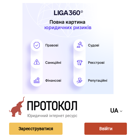
UA
Зареєструватися
Ввійти