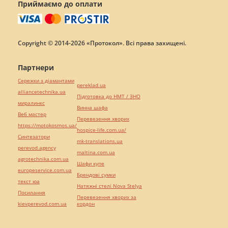
Приймаємо до оплати
Copyright © 2014-2026 «Протокол». Всі права захищені.
Партнери
Сережки з діамантами
pereklad.ua
alliancetechnika.ua
Підготовка до НМТ / ЗНО
миралинкс
Винна шафа
Веб мастер
Перевезення хворих
https://motokosmos.ua/
hospice-life.com.ua/
Синтезатори
mk-translations.ua
perevod.agency
maltina.com.ua
agrotechnika.com.ua
Шафи купе
europeservice.com.ua
Брендові сумки
текст юа
Натяжні стелі Nova Stelya
Посилання
Перевезення хворих за
kievperevod.com.ua
кордон