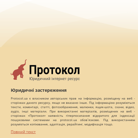
Юридичні застереження
Protocol.ua є власником авторських прав на інформацію, розміщену на веб -
сторінках даного ресурсу, якщо не вказано інше. Під інформацією розуміються
тексти, коментарі, статті, фотозображення, малюнки, ящик-шота, скани, відео,
аудіо, інші матеріали. При використанні матеріалів, розміщених на веб -
сторінках «Протокол» наявність гіперпосилання відкритого для індексації
пошуковими системами на protocol.ua обов`язкове. Під використанням
розуміється копіювання, адаптація, рерайтинг, модифікація тощо.
Повний текст