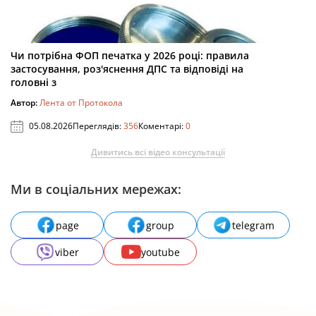
Чи потрібна ФОП печатка у 2026 році: правила
застосування, роз'яснення ДПС та відповіді на
головні з
Автор:
Лента от Протокола
05.08.2026
Переглядів:
356
Коментарі:
0
Дивитись всі відео консультації
Ми в соціальних мережах:
page
group
telegram
viber
youtube