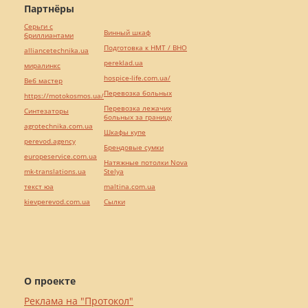
Партнёры
Серьги с
Винный шкаф
бриллиантами
Подготовка к НМТ / ВНО
alliancetechnika.ua
pereklad.ua
миралинкс
hospice-life.com.ua/
Веб мастер
Перевозка больных
https://motokosmos.ua/
Перевозка лежачих
Синтезаторы
больных за границу
agrotechnika.com.ua
Шкафы купе
perevod.agency
Брендовые сумки
europeservice.com.ua
Натяжные потолки Nova
mk-translations.ua
Stelya
текст юа
maltina.com.ua
kievperevod.com.ua
Cылки
О проекте
Реклама на "Протокол"