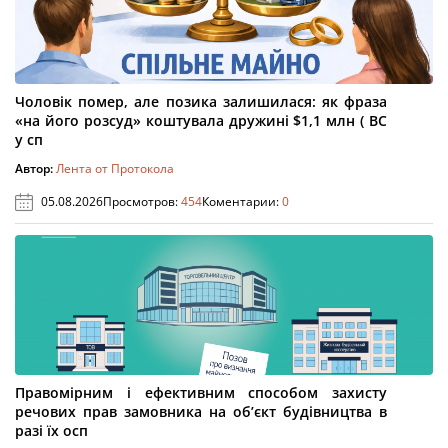
Чоловік помер, але позика залишилася: як фраза
«на його розсуд» коштувала дружині $1,1 млн ( ВС
у сп
Автор:
Лента от Протокола
05.08.2026
Просмотров:
454
Коментарии:
0
Правомірним і ефективним способом захисту
речових прав замовника на об’єкт будівництва в
разі їх осп