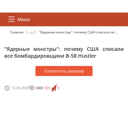
Меню
...
Главная
"Ядерные монстры": почему США списали вс...
"Ядерные монстры": почему США списали
все бомбардировщики B-58 Hustler
Отключить рекламу
0
101
16.05.2026
0