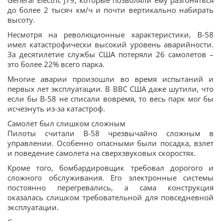
General Electric J79, которые позволяли ему разгоняться
до более 2 тысяч км/ч и почти вертикально набирать
высоту.
Несмотря на революционные характеристики, B-58
имел катастрофически высокий уровень аварийности.
За десятилетие службы США потеряли 26 самолетов –
это более 22% всего парка.
Многие аварии произошли во время испытаний и
первых лет эксплуатации. В ВВС США даже шутили, что
если бы B-58 не списали вовремя, то весь парк мог бы
исчезнуть из-за катастроф.
Самолет был слишком сложным
Пилоты считали B-58 чрезвычайно сложным в
управлении. Особенно опасными были посадка, взлет
и поведение самолета на сверхзвуковых скоростях.
Кроме того, бомбардировщик требовал дорогого и
сложного обслуживания. Его электронные системы
постоянно перегревались, а сама конструкция
оказалась слишком требовательной для повседневной
эксплуатации.