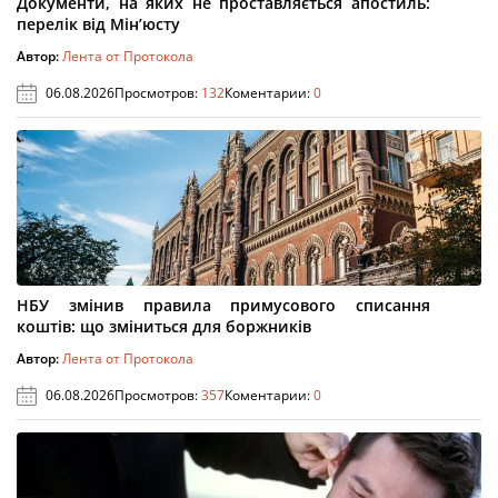
Документи, на яких не проставляється апостиль:
перелік від Мін’юсту
Автор:
Лента от Протокола
06.08.2026
Просмотров:
132
Коментарии:
0
НБУ змінив правила примусового списання
коштів: що зміниться для боржників
Автор:
Лента от Протокола
06.08.2026
Просмотров:
357
Коментарии:
0