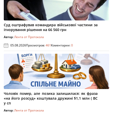
Суд оштрафував командира військової частини за
ігнорування рішення на 66 560 грн
Автор:
Лента от Протокола
05.08.2026
Просмотров:
461
Коментарии:
0
Чоловік помер, але позика залишилася: як фраза
«на його розсуд» коштувала дружині $1,1 млн ( ВС
у сп
Автор:
Лента от Протокола