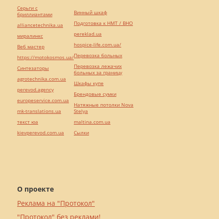
Серьги с
Винный шкаф
бриллиантами
Подготовка к НМТ / ВНО
alliancetechnika.ua
pereklad.ua
миралинкс
hospice-life.com.ua/
Веб мастер
Перевозка больных
https://motokosmos.ua/
Перевозка лежачих
Синтезаторы
больных за границу
agrotechnika.com.ua
Шкафы купе
perevod.agency
Брендовые сумки
europeservice.com.ua
Натяжные потолки Nova
mk-translations.ua
Stelya
текст юа
maltina.com.ua
kievperevod.com.ua
Cылки
О проекте
Реклама на "Протокол"
"Протокол" без реклами!