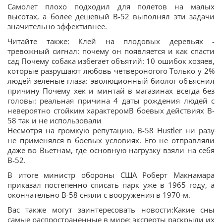
Самолет плохо подходил для полетов на малых
высотах, а более дешевый B-52 выполнял эти задачи
значительно эффективнее.
Читайте также: Клей на плодовых деревьях -
тревожный сигнал: почему он появляется и как спасти
сад Почему собака избегает объятий: 10 ошибок хозяев,
которые разрушают любовь четвероногого Только у 2%
людей зеленые глаза: эволюционный биолог объяснил
причину Почему хек и минтай в магазинах всегда без
головы: реальная причина 4 даты рождения людей с
невероятно стойким характеромВ боевых действиях B-
58 так и не использовали
Несмотря на громкую репутацию, B-58 Hustler ни разу
не применялся в боевых условиях. Его не отправляли
даже во Вьетнам, где основную нагрузку взяли на себя
B-52.
В итоге министр обороны США Роберт Макнамара
приказал постепенно списать парк уже в 1965 году, а
окончательно B-58 сняли с вооружения в 1970-м.
Вас также могут заинтересовать новости:Какие сны
самые распространенные в мире: эксперты раскрыли их