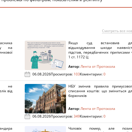
Смотреть все но
ника
Якщо суд встановив дл
нку на
відшкодування шкоди наявніс
нкової
підстав, передбачених приписами 
1 ст. 1172 Ц
Автор:
Лента от Протокола
06.08.2026
Просмотров:
103
Коментарии:
0
х не
НБУ змінив правила примусово
лік від
списання коштів: що зміниться д
боржників
Автор:
Лента от Протокола
06.08.2026
Просмотров:
349
Коментарии:
0
ндира
Чоловік помер, але позик