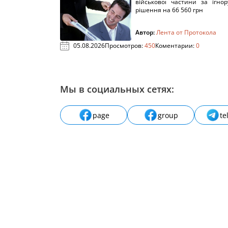
військової частини за ігно
рішення на 66 560 грн
Автор:
Лента от Протокола
05.08.2026
Просмотров:
450
Коментарии:
0
Мы в социальных сетях:
page
group
te