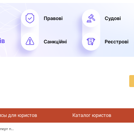
исы для юристов
Каталог юристов
ерт п...