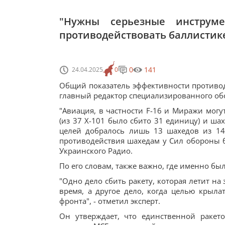
"Нужны серьезные инструме
противодействовать баллистик
0
141
24.04.2025
0
Общий показатель эффективности противод
главный редактор специализированного обо
"Авиация, в частности F-16 и Миражи могу
(из 37 Х-101 было сбито 31 единицу) и ша
целей добралось лишь 13 шахедов из 14
противодействия шахедам у Сил обороны бо
Украинского Радио.
По его словам, также важно, где именно был
"Одно дело сбить ракету, которая летит н
время, а другое дело, когда целью крыла
фронта", - отметил эксперт.
Он утверждает, что единственной ракето