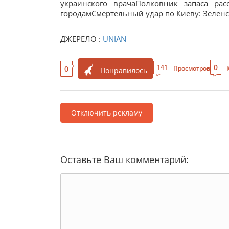
украинского врачаПолковник запаса рас
городамСмертельный удар по Киеву: Зеленс
ДЖЕРЕЛО :
UNIAN
0
141
0
Просмотров
Понравилось
Отключить рекламу
Оставьте Ваш комментарий: