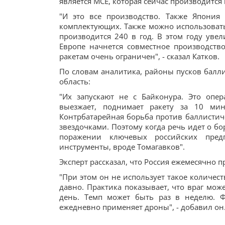
является MCE, которая сейчас производится 
"И это все производство. Также Япония
комплектующих. Также можно использовать 
производится 240 в год. В этом году уве
Европе начнется совместное производство
ракетам очень ограничен", - сказал Катков.
По словам аналитика, районы пусков баллис
область:
"Их запускают не с Байконура. Это опер
выезжает, поднимает ракету за 10 мин
Контрбатарейная борьба против баллистичес
звездочками. Поэтому когда речь идет о бо
поражении ключевых российских пред
инструменты, вроде Томагавков".
Эксперт рассказал, что Россия ежемесячно 
"При этом он не использует такое количест
давно. Практика показывает, что враг мож
день. Темп может быть раз в неделю. Ф
ежедневно применяет дроны", - добавил он