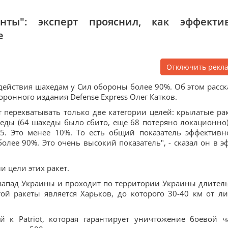
нты": эксперт прояснил, как эффекти
е
Отключить рекл
ействия шахедам у Сил обороны более 90%. Об этом расск
ронного издания Defense Express Олег Катков.
т перехватывать только две категории целей: крылатые ра
хеды (64 шахеды было сбито, еще 68 потеряно локационно)
5. Это менее 10%. То есть общий показатель эффективн
лее 90%. Это очень высокий показатель", - сказал он в э
и цели этих ракет.
а запад Украины и проходит по территории Украины длител
той ракеты является Харьков, до которого 30-40 км от л
й к Patriot, которая гарантирует уничтожение боевой ч