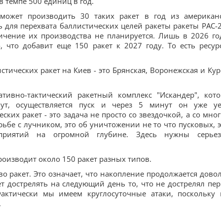
в темпе 500 единиц в год.
 может производить 30 таких ракет в год из американ
для перехвата баллистических целей ракеты ракеты PAC-2
личение их производства не планируется. Лишь в 2026 го
, что добавит еще 150 ракет к 2027 году. То есть ресур
тических ракет на Киев - это Брянская, Воронежская и Кур
ативно-тактический ракетный комплекс "Искандер", кот
ут, осуществляется пуск и через 5 минут он уже уе
ких ракет - это задача не просто со звездочкой, а со мно
рьбе с лучником, это об уничтожении не то что пусковых, э
приятий на огромной глубине. Здесь нужны серье
производит около 150 ракет разных типов.
во ракет. Это означает, что накопление продолжается дово
ет дострелять на следующий день то, что не дострелял пе
актически мы имеем круглосуточные атаки, поскольку 
.