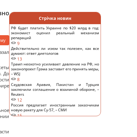
вно
Стрічка новин
РФ будет платить Украине по $20 млрд в год:
экономист оценил реальный механизм
репараций
аму
9
Действительно ли изюм так полезен, как все
азал
думают: ответ диетологов
13
Трамп неохотно усиливает давление на РФ, но
кеты
законопроект Грэма заставит его принять меры,
. До
– WSJ
ости
8
Саудовская Аравия, Пакистан и Турция
фире
заключили соглашение о взаимной обороне, –
Reuters
12
Россия предлагает иностранным заказчикам
ьное
новую ракету для Су-57, – СМИ
15
инии
Старый монитор еще рано выбрасывать: как
использовать его повторно с пользой
14
асти
Одна фраза мгновенно поставит на место