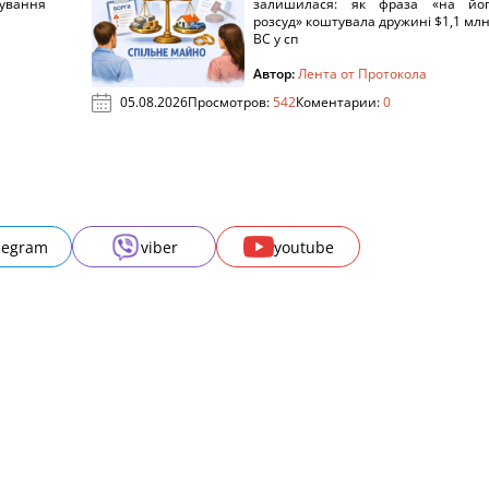
рування
залишилася: як фраза «на йо
розсуд» коштувала дружині $1,1 млн
ВС у сп
Автор:
Лента от Протокола
05.08.2026
Просмотров:
542
Коментарии:
0
legram
viber
youtube