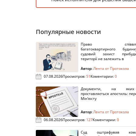
Популярные новости
Право співвлас
багатоквартирного буди
судовий захист прибуди
території не залежить в
Автор:
Лента от Протокола
07.08.2026
Просмотров:
51
Коментарии:
0
Документи, на яки
проставляється апостиль: пере
Мін’юсту
Автор:
Лента от Протокола
06.08.2026
Просмотров:
127
Коментарии:
0
Суд оштрафував кома