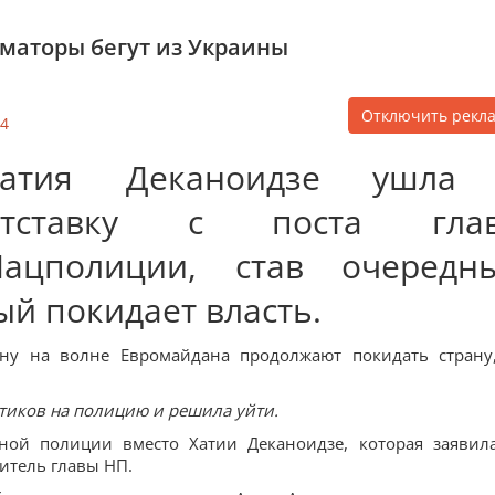
рматоры бегут из Украины
Отключить рекл
4
Хатия Деканоидзе ушла
отставку с поста гла
Нацполиции, став очередн
й покидает власть.
ну на волне Евромайдана продолжают покидать страну
тиков на полицию и решила уйти.
ной полиции вместо Хатии Деканоидзе, которая заявил
титель главы НП.