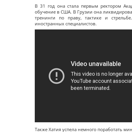
В 31 год она стала первым ректором Ак
обучение в США. В Грузии она ликвидирова
тренинги по праву, тактике и стрельбе
иностранных специалистов.
Также Хатия успела немного поработать ми