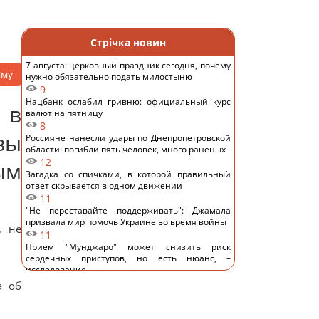
Стрічка новин
7 августа: церковный праздник сегодня, почему
аму
нужно обязательно подать милостыню
9
Нацбанк ослабил гривню: официальный курс
 в
валют на пятницу
8
вы
Россияне нанесли удары по Днепропетровской
области: погибли пять человек, много раненых
12
ым
Загадка со спичками, в которой правильный
ответ скрывается в одном движении
11
"Не переставайте поддерживать": Джамала
призвала мир помочь Украине во время войны
, не
11
Прием "Мунджаро" может снизить риск
сердечных приступов, но есть нюанс, –
исследование
11
а об
"ПриватБанк" обновил курс валют: сколько
стоит доллар сегодня
14