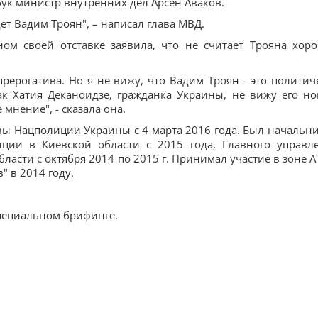
бук министр внутренних дел Арсен Аваков.
т Вадим Троян", – написал глава МВД.
ом своей отставке заявила, что не считает Трояна хор
прерогатива. Но я не вижу, что Вадим Троян - это политич
ак Хатия Деканоидзе, гражданка Украины, не вижу его н
 мнение", - сказала она.
вы Нацполиции Украины с 4 марта 2016 года. Был начальн
ции в Киевской области с 2015 года, Главного управл
ласти с октября 2014 по 2015 г. Принимал участие в зоне А
" в 2014 году.
специальном брифинге.