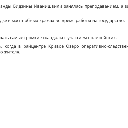
манды Бидзины Иванишвили занялась преподаванием, а з
зе в масштабных кражах во время работы на государство.
ать самые громкие скандалы с участием полицейских.
, когда в райцентре Кривое Озеро оперативно-следстве
го жителя.