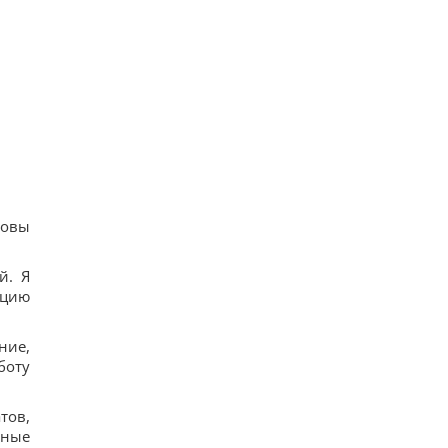
товы
й. Я
пцию
ние,
боту
тов,
ьные