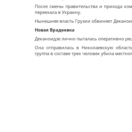
После смены правительства и прихода ко
переехала в Ук­ра­ину.
Нынешняя власть Грузии обвиняет Деканоид
Новая Врадеевка
Деканоидзе лично пыталась оперативно реш
Она отправилась в Николаевскую область
группа в составе трех человек убила местно