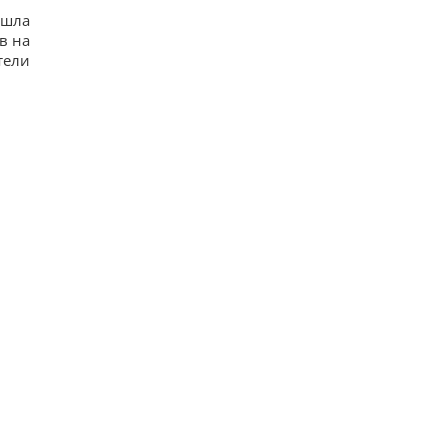
ошла
в на
тели