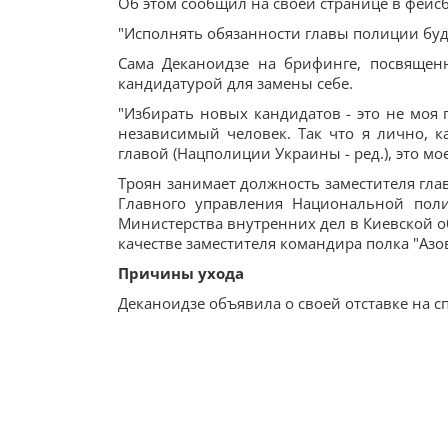
Об этом сообщил на своей странице в фейс
"Исполнять обязанности главы полиции буде
Сама Деканоидзе на брифинге, посвященн
кандидатурой для замены себе.
"Избирать новых кандидатов - это не моя 
независимый человек. Так что я лично, к
главой (Нацполиции Украины - ред.), это мое
Троян занимает должность заместителя гла
Главного управления Национальной поли
Министерства внутренних дел в Киевской об
качестве заместителя командира полка "Азов
Причины ухода
Деканоидзе объявила о своей отставке на 