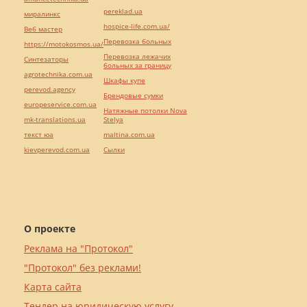
pereklad.ua
миралинкс
hospice-life.com.ua/
Веб мастер
Перевозка больных
https://motokosmos.ua/
Перевозка лежачих
Синтезаторы
больных за границу
agrotechnika.com.ua
Шкафы купе
perevod.agency
Брендовые сумки
europeservice.com.ua
Натяжные потолки Nova
mk-translations.ua
Stelya
текст юа
maltina.com.ua
kievperevod.com.ua
Cылки
О проекте
Реклама на "Протокол"
"Протокол" без реклами!
Карта сайта
Тендер на юридическую услугу