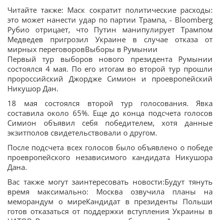
Читайте также: Маск сократит политические расходы:
это может нанести удар по партии Трампа, - Bloomberg
Рубио отрицает, что Путин манипулирует Трампом
Медведев пригрозил Украине в случае отказа от
мирных переговоровВыборы в Румынии
Первый тур выборов нового президента Румынии
состоялся 4 мая. По его итогам во второй тур прошли
пророссийский Джордже Симион и проевропейский
Никушор Дан.
18 мая состоялся второй тур голосования. Явка
составила около 65%. Еще до конца подсчета голосов
Симион объявил себя победителем, хотя данные
экзитполов свидетельствовали о другом.
После подсчета всех голосов было объявлено о победе
проевропейского независимого кандидата Никушора
Дана.
Вас также могут заинтересовать новости:Будут тянуть
время максимально: Москва озвучила планы на
меморандум о миреКандидат в президенты Польши
готов отказаться от поддержки вступления Украины в