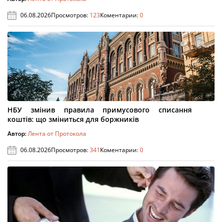
06.08.2026
Просмотров:
123
Коментарии:
0
НБУ змінив правила примусового списання
коштів: що зміниться для боржників
Автор:
Лента от Протокола
06.08.2026
Просмотров:
341
Коментарии:
0