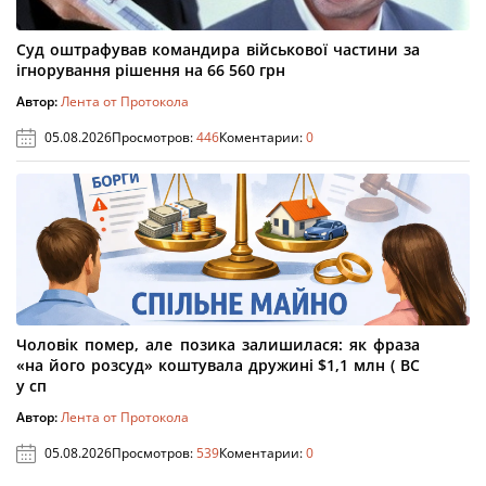
Суд оштрафував командира військової частини за
ігнорування рішення на 66 560 грн
Автор:
Лента от Протокола
05.08.2026
Просмотров:
446
Коментарии:
0
Чоловік помер, але позика залишилася: як фраза
«на його розсуд» коштувала дружині $1,1 млн ( ВС
у сп
Автор:
Лента от Протокола
05.08.2026
Просмотров:
539
Коментарии:
0