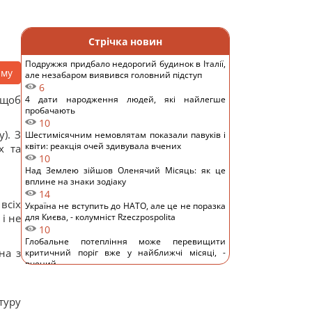
Стрічка новин
Подружжя придбало недорогий будинок в Італії,
аму
але незабаром виявився головний підступ
6
 щоб
4 дати народження людей, які найлегше
пробачають
10
). З
Шестимісячним немовлятам показали павуків і
квіти: реакція очей здивувала вчених
х та
10
Над Землею зійшов Оленячий Місяць: як це
вплине на знаки зодіаку
14
всіх
Україна не вступить до НАТО, але це не поразка
і не
для Києва, - колумніст Rzeczpospolita
10
Глобальне потепління може перевищити
на з
критичний поріг вже у найближчі місяці, -
вчений
11
Кінологи назвали 7 звичок собак, які доводять
їхню безмежну відданість
туру
13