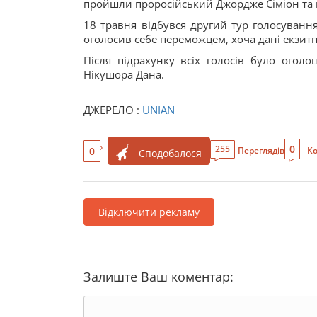
пройшли проросійський Джордже Сіміон та
18 травня відбувся другий тур голосування
оголосив себе переможцем, хоча дані екзит
Після підрахунку всіх голосів було огол
Нікушора Дана.
ДЖЕРЕЛО :
UNIAN
0
255
0
Переглядів
Ко
Сподобалося
Відключити рекламу
Залиште Ваш коментар: