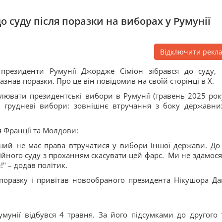
о суду після поразки на виборах у Румунії
Відключити рекл
президенти Румунії Джордже Сіміон зібрався до суду,
азнав поразки. Про це він повідомив на своїй сторінці в Х.
лювати президентські вибори в Румунії (травень 2025 року
і грудневі вибори: зовнішнє втручання з боку державни
я Франції та Молдови:
нший не має права втручатися у вибори іншої держави. До 
ійного суду з проханням скасувати цей фарс. Ми не здамося 
" – додав політик.
поразку і привітав новообраного президента Нікушора Да
унії відбувся 4 травня. За його підсумками до другого 