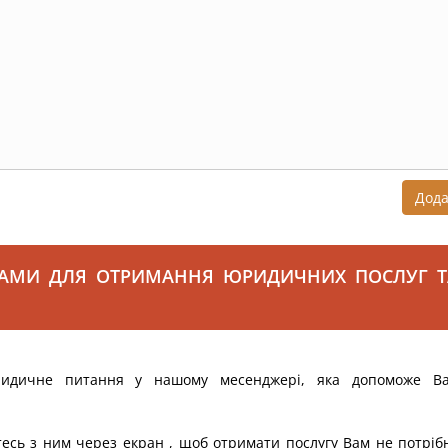
Дод
САМИ ДЛЯ ОТРИМАННЯ ЮРИДИЧНИХ ПОСЛУГ Т
ридичне питання у нашому месенджері, яка допоможе В
тесь з ним через екран , щоб отримати послугу Вам не потріб