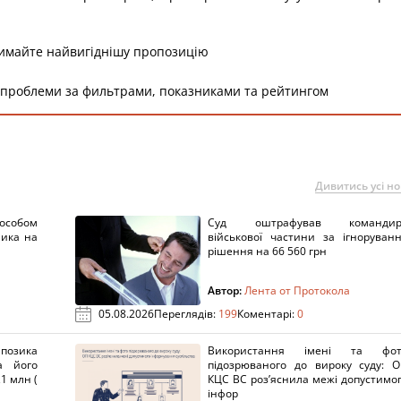
римайте найвигіднішу пропозицію
 проблеми за фильтрами, показниками та рейтингом
Дивитись усі н
пособом
Суд оштрафував командир
ника на
військової частини за ігноруван
рішення на 66 560 грн
Автор:
Лента от Протокола
05.08.2026
Переглядів:
199
Коментарі:
0
озика
Використання імені та фот
а його
підозрюваного до вироку суду: 
1 млн (
КЦС ВС роз’яснила межі допустимо
інфор