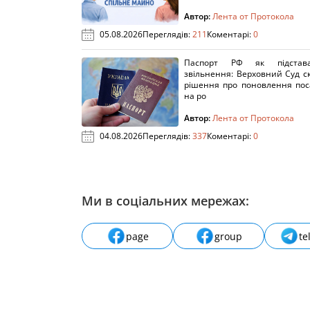
Автор:
Лента от Протокола
05.08.2026
Переглядів:
211
Коментарі:
0
Паспорт РФ як підстав
звільнення: Верховний Суд с
рішення про поновлення пос
на ро
Автор:
Лента от Протокола
04.08.2026
Переглядів:
337
Коментарі:
0
Ми в соціальних мережах:
page
group
te