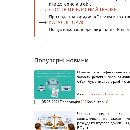
йти до юриста в офіс
ОГОЛОСІТЬ ВЛАСНИЙ ТЕНДЕР
Про надання юридичної послуги та от
КАТАЛОГ ЮРИСТІВ
Пошук виконавця для вирішення Вашої
Популярні новини
Правомірним і ефективним с
захисту речових прав замов
об’єкт будівництва в разі їх осп
Автор:
Лента от Протокола
05.08.2026
Переглядів:
212
Коментарі:
0
Чоловік помер, але п
залишилася: як фраза «н
розсуд» коштувала дружині $1,
ВС у сп