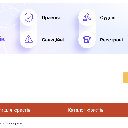
си для юристів
Каталог юристів
після поразк...