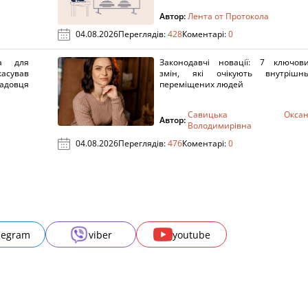
Автор:
Лента от Протокола
04.08.2026
Переглядів:
428
Коментарі:
0
а для
Законодавчі новації: 7 ключов
касував
змін, які очікують внутрішн
адовця
переміщених людей
Савицька Оксан
Автор:
Володимирівна
04.08.2026
Переглядів:
476
Коментарі:
0
legram
viber
youtube