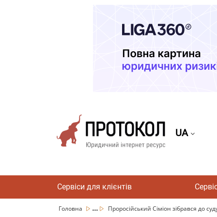
UA
Сервіси для клієнтів
Серві
...
Головна
Проросійський Сіміон зібрався до суду 