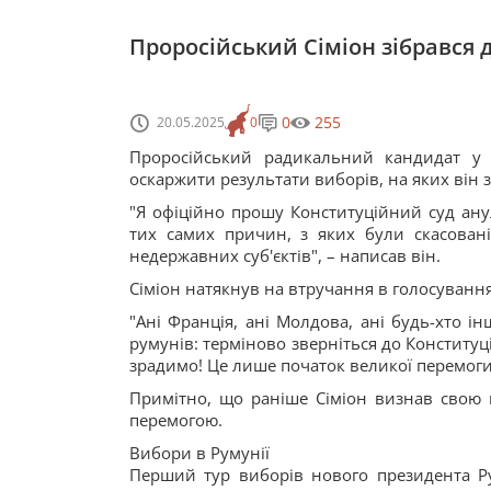
Проросійський Сіміон зібрався д
0
255
20.05.2025
0
Проросійський радикальний кандидат у 
оскаржити результати виборів, на яких він з
"Я офіційно прошу Конституційний суд ану
тих самих причин, з яких були скасован
недержавних суб'єктів", – написав він.
Сіміон натякнув на втручання в голосуванн
"Ані Франція, ані Молдова, ані будь-хто і
румунів: терміново зверніться до Конституц
зрадимо! Це лише початок великої перемоги!
Примітно, що раніше Сіміон визнав свою 
перемогою.
Вибори в Румунії
Перший тур виборів нового президента Рум