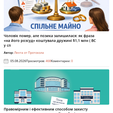
Чоловік помер, але позика залишилася: як фраза
«на його розсуд» коштувала дружині $1,1 млн ( ВС
у сп
Автор:
Лента от Протокола
05.08.2026
Просмотров:
468
Коментарии:
0
Правомірним і ефективним способом захисту