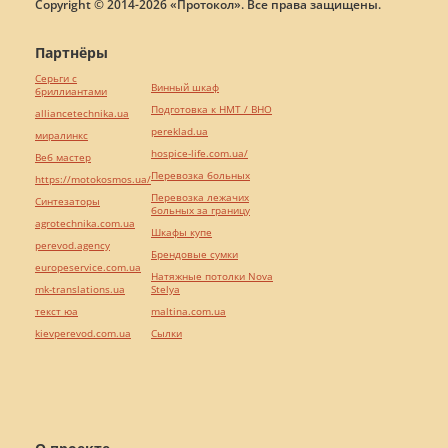
Copyright © 2014-2026 «Протокол». Все права защищены.
Партнёры
Серьги с
Винный шкаф
бриллиантами
Подготовка к НМТ / ВНО
alliancetechnika.ua
pereklad.ua
миралинкс
hospice-life.com.ua/
Веб мастер
Перевозка больных
https://motokosmos.ua/
Перевозка лежачих
Синтезаторы
больных за границу
agrotechnika.com.ua
Шкафы купе
perevod.agency
Брендовые сумки
europeservice.com.ua
Натяжные потолки Nova
mk-translations.ua
Stelya
текст юа
maltina.com.ua
kievperevod.com.ua
Cылки