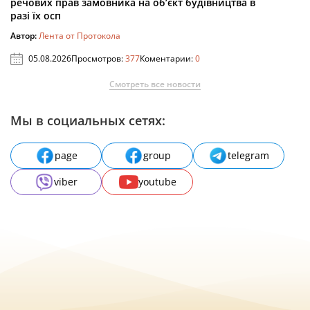
речових прав замовника на об’єкт будівництва в
разі їх осп
Автор:
Лента от Протокола
05.08.2026
Просмотров:
377
Коментарии:
0
Смотреть все новости
Мы в социальных сетях:
page
group
telegram
viber
youtube