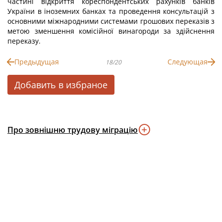
частині відкриття кореспондентських рахунків банків
України в іноземних банках та проведення консультацій з
основними міжнародними системами грошових переказів з
метою зменшення комісійної винагороди за здійснення
переказу.
Предыдущая
Следующая
18/20
Добавить в избраное
Про зовнішню трудову міграцію