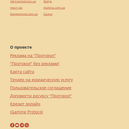
mk-translations.ua
Stelya
текст юа
maltina.com.ua
kievperevod.com.ua
Cылки
О проекте
Реклама на "Протокол"
"Протокол" без реклами!
Карта сайта
Тендер на юридическую услугу
Пользовательское соглашение
Допомогти ресурсу "Протокол"
Кредит онлайн
iGaming Protocol