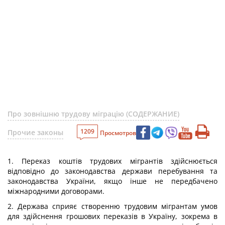
Про зовнішню трудову міграцію (СОДЕРЖАНИЕ)
1209
Прочие законы
Просмотров
1. Переказ коштів трудових мігрантів здійснюється
відповідно до законодавства держави перебування та
законодавства України, якщо інше не передбачено
міжнародними договорами.
2. Держава сприяє створенню трудовим мігрантам умов
для здійснення грошових переказів в Україну, зокрема в