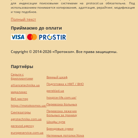
для индексации поисковыми системами на protocol.ua обязательна. Под
использованием понимается копирования, адаптация, рерайтинг, модификация
и тому подобное.
Полный текст
Приймаємо до оплати
Copyright © 2014-2026 «Протокол». Все права защищены.
Партнёры
Серьги с
Винный шкаф
бриллиантами
Подготовка к НМТ / ВНО
alliancetechnika.ua
pereklad.ua
миралинкс
hospice-life.com.ua/
Веб мастер
Перевозка больных
https://motokosmos.ua/
Перевозка лежачих
Синтезаторы
больных за границу
agrotechnika.com.ua
Шкафы купе
perevod.agency
Брендовые сумки
europeservice.com.ua
Натяжные потолки Nova