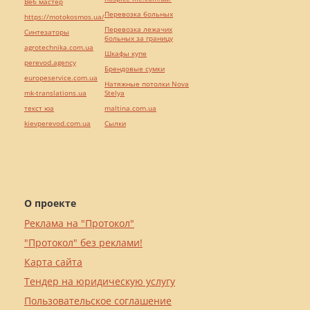
Веб мастер
Перевозка больных
https://motokosmos.ua/
Перевозка лежачих
Синтезаторы
больных за границу
agrotechnika.com.ua
Шкафы купе
perevod.agency
Брендовые сумки
europeservice.com.ua
Натяжные потолки Nova
mk-translations.ua
Stelya
текст юа
maltina.com.ua
kievperevod.com.ua
Cылки
О проекте
Реклама на "Протокол"
"Протокол" без реклами!
Карта сайта
Тендер на юридическую услугу
Пользовательское соглашение