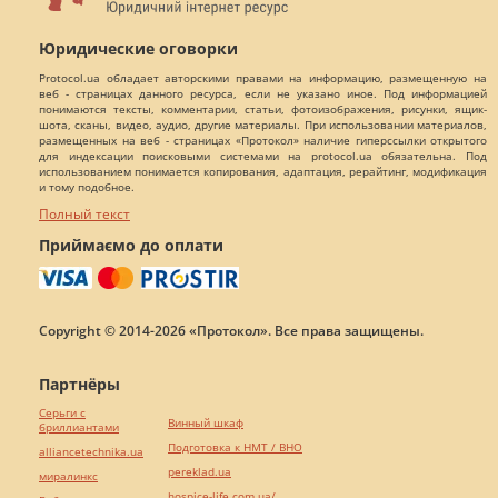
Юридические оговорки
Protocol.ua обладает авторскими правами на информацию, размещенную на
веб - страницах данного ресурса, если не указано иное. Под информацией
понимаются тексты, комментарии, статьи, фотоизображения, рисунки, ящик-
шота, сканы, видео, аудио, другие материалы. При использовании материалов,
размещенных на веб - страницах «Протокол» наличие гиперссылки открытого
для индексации поисковыми системами на protocol.ua обязательна. Под
использованием понимается копирования, адаптация, рерайтинг, модификация
и тому подобное.
Полный текст
Приймаємо до оплати
Copyright © 2014-2026 «Протокол». Все права защищены.
Партнёры
Серьги с
Винный шкаф
бриллиантами
Подготовка к НМТ / ВНО
alliancetechnika.ua
pereklad.ua
миралинкс
hospice-life.com.ua/