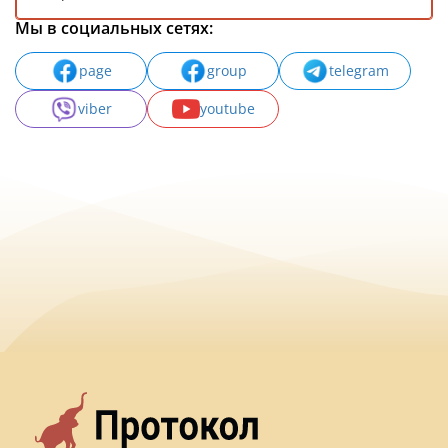
Мы в социальных сетях:
page
group
telegram
viber
youtube