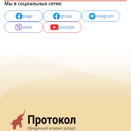
Мы в социальных сетях:
page
group
telegram
viber
youtube