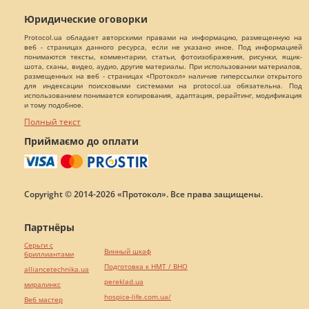
Юридические оговорки
Protocol.ua обладает авторскими правами на информацию, размещенную на
веб - страницах данного ресурса, если не указано иное. Под информацией
понимаются тексты, комментарии, статьи, фотоизображения, рисунки, ящик-
шота, сканы, видео, аудио, другие материалы. При использовании материалов,
размещенных на веб - страницах «Протокол» наличие гиперссылки открытого
для индексации поисковыми системами на protocol.ua обязательна. Под
использованием понимается копирования, адаптация, рерайтинг, модификация
и тому подобное.
Полный текст
Приймаємо до оплати
Copyright © 2014-2026 «Протокол». Все права защищены.
Партнёры
Серьги с
Винный шкаф
бриллиантами
Подготовка к НМТ / ВНО
alliancetechnika.ua
pereklad.ua
миралинкс
hospice-life.com.ua/
Веб мастер