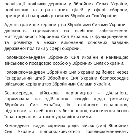
реалізації політики держави у Збройних Силах України,
політичних та стратегічних цілей у сфері оборони,
принципів і напрямів розвитку Збройних Сил України.
Адміністративне керівництво Збройними Силами України -
діяльність, спрямована на всебічне забезпечення
життєдіяльності Збройних Сил України, їх функціонування
та розвитку в межах виконання основних завдань
державної політики у сфері оборони.
Головнокомандувач Збройних Сил України є найвищою
військовою посадовою особою у Збройних Силах України.
Головнокомандувач Збройних Сил України здійснює через
Генеральний штаб Збройних Сил України безпосереднє
військове керівництво Збройними Силами України.
Безпосереднє військове керівництво - діяльність,
спрямована на здійснення заходів щодо розвитку
Збройних Сил України, їх технічного оснащення,
підготовки та всебічного забезпечення, визначення основ
їх застосування, а також управління ними.
Командувачі видів, окремих родів військ (сил) Збройних
Сил України підпорядковуються Головнокомандувачу