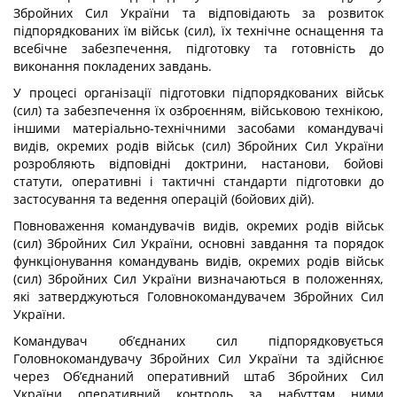
Збройних Сил України та відповідають за розвиток
підпорядкованих їм військ (сил), їх технічне оснащення та
всебічне забезпечення, підготовку та готовність до
виконання покладених завдань.
У процесі організації підготовки підпорядкованих військ
(сил) та забезпечення їх озброєнням, військовою технікою,
іншими матеріально-технічними засобами командувачі
видів, окремих родів військ (сил) Збройних Сил України
розробляють відповідні доктрини, настанови, бойові
статути, оперативні і тактичні стандарти підготовки до
застосування та ведення операцій (бойових дій).
Повноваження командувачів видів, окремих родів військ
(сил) Збройних Сил України, основні завдання та порядок
функціонування командувань видів, окремих родів військ
(сил) Збройних Сил України визначаються в положеннях,
які затверджуються Головнокомандувачем Збройних Сил
України.
Командувач об’єднаних сил підпорядковується
Головнокомандувачу Збройних Сил України та здійснює
через Об’єднаний оперативний штаб Збройних Сил
України оперативний контроль за набуттям ними