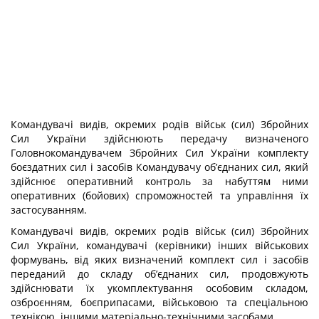
Командувачі видів, окремих родів військ (сил) Збройних
Сил України здійснюють передачу визначеного
Головнокомандувачем Збройних Сил України комплекту
боєздатних сил і засобів Командувачу об’єднаних сил, який
здійснює оперативний контроль за набуттям ними
оперативних (бойових) спроможностей та управління їх
застосуванням.
Командувачі видів, окремих родів військ (сил) Збройних
Сил України, командувачі (керівники) інших військових
формувань, від яких визначений комплект сил і засобів
переданий до складу об’єднаних сил, продовжують
здійснювати їх укомплектування особовим складом,
озброєнням, боєприпасами, військовою та спеціальною
технікою, іншими матеріально-технічними засобами.