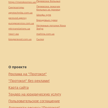
Перевозка больных
https://motokosmos.ua/
Перевозка лежачих
Синтезаторы
больных за границу
agrotechnika.com.ua
Шкафы купе
perevod.agency
Брендовые сумки
europeservice.com.ua
Натяжные потолки Nova
mk-translations.ua
Stelya
текст юа
maltina.com.ua
kievperevod.com.ua
Cылки
О проекте
Реклама на "Протокол"
"Протокол" без реклами!
Карта сайта
Тендер на юридическую услугу
Пользовательское соглашение
Допомогти ресурсу "Протокол"