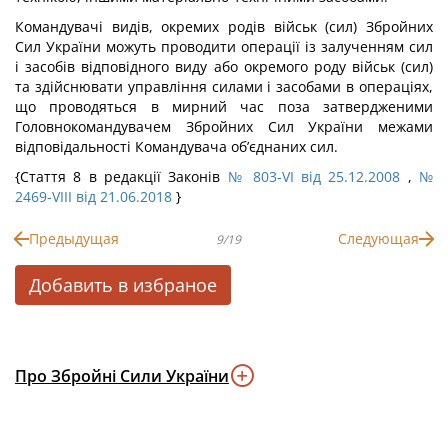
Командувачі видів, окремих родів військ (сил) Збройних
Сил України можуть проводити операції із залученням сил
і засобів відповідного виду або окремого роду військ (сил)
та здійснювати управління силами і засобами в операціях,
що проводяться в мирний час поза затвердженими
Головнокомандувачем Збройних Сил України межами
відповідальності Командувача об’єднаних сил.
{Стаття 8 в редакції Законів
№ 803-VI від 25.12.2008
,
№
2469-VIII від 21.06.2018
}
Предыдущая
Следующая
9/19
Добавить в избраное
Про Збройні Сили України