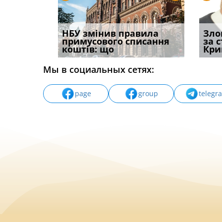
і
НБУ змінив правила
Водії можуть отримати
Якщо с
Зло
способом
примусового списання
компенсацію за
відшк
за 
вих
коштів: що
незаконні дії
наявні
Кри
Мы в социальных сетях:
page
group
telegr