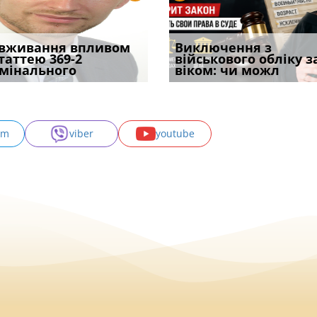
уд встановив для
вживання впливом
Особливості захисту у
Документи, на яких не
Переоформлення
Виключення з
Восьмий ААС фак
одування шкоди
статтею 369-2
кримінальному
проставляється
відстрочки за іншою
військового обліку з
підтвердив, що 
с
мінального
провадженні: я
апостиль: пер
підставою: нов
віком: чи можл
може скас
am
viber
youtube