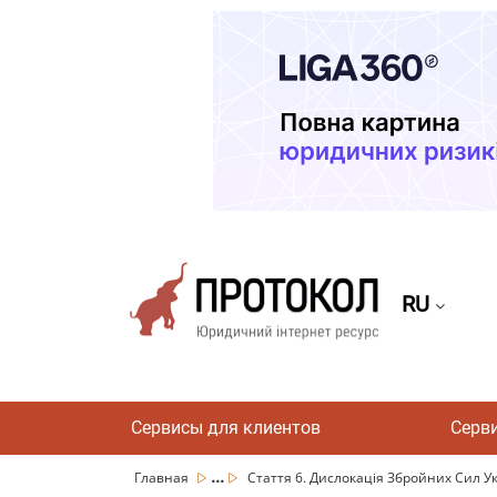
RU
Сервисы для клиентов
Серв
...
Главная
Стаття 6. Дислокація Збройних Сил У