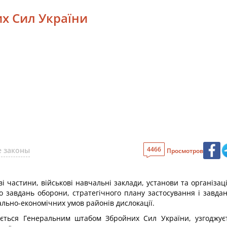
их Сил України
4466
 законы
Просмотров
ві частини, військові навчальні заклади, установи та організа
о завдань оборони, стратегічного плану застосування і завда
іально-економічних умов районів дислокації.
ється Генеральним штабом Збройних Сил України, узгоджує