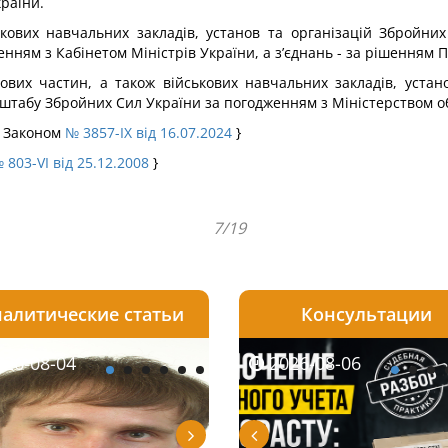
раїни.
ькових навчальних закладів, установ та організацій Збройних
нням з Кабінетом Міністрів України, а з’єднань - за рішенням 
кових частин, а також військових навчальних закладів, уста
 штабу Збройних Сил України за погодженням з Міністерством о
з Законом
№ 3857-IX від 16.07.2024
}
 803-VI від 25.12.2008
}
7/19
алитические статьи
Консультации
08-06
26-08-04
2026-08-05
2026-08-06
2026-08-04
2026-08-06
2026-07-30