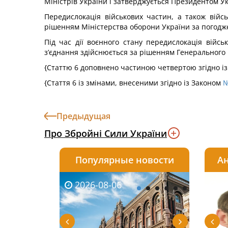
Міністрів України і затверджується Президентом Ук
Передислокація військових частин, а також війс
рішенням Міністерства оборони України за погодже
Під час дії воєнного стану передислокація війсь
з’єднання здійснюється за рішенням Генерального
{Статтю 6 доповнено частиною четвертою згідно і
{Стаття 6 із змінами, внесеними згідно із Законом
№
Предыдущая
Про Збройні Сили України
Популярные новости
Ан
2026-08-06
2026-08-03
2026-
20