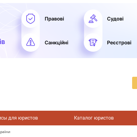
исы для юристов
Каталог юристов
країни