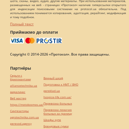
шота, сканы, видео, аудио, другие материалы. При использовании материалов,
размещенных на веб - страницах «Протокол» наличие гиперссылки открытого
для индексации поисковыми системами на protocol.ua обязательна. Под
использованием понимается копирования, адаптация, рерайтинг, модификация
и тому подобное.
Полный текст
Приймаємо до оплати
Copyright © 2014-2026 «Протокол». Все права защищены.
Партнёры
Серьги с
Винный шкаф
бриллиантами
Подготовка к НМТ / ВНО
alliancetechnika.ua
pereklad.ua
миралинкс
hospice-life.com.ua/
Веб мастер
Перевозка больных
https://motokosmos.ua/
Перевозка лежачих
Синтезаторы
больных за границу
agrotechnika.com.ua
Шкафы купе
perevod.agency
Брендовые сумки