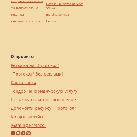
europeservice.com.ua
Натяжные потолки Nova
mk-translations.ua
Stelya
текст юа
maltina.com.ua
kievperevod.com.ua
Cылки
О проекте
Реклама на "Протокол"
"Протокол" без реклами!
Карта сайта
Тендер на юридическую услугу
Пользовательское соглашение
Допомогти ресурсу "Протокол"
Кредит онлайн
iGaming Protocol