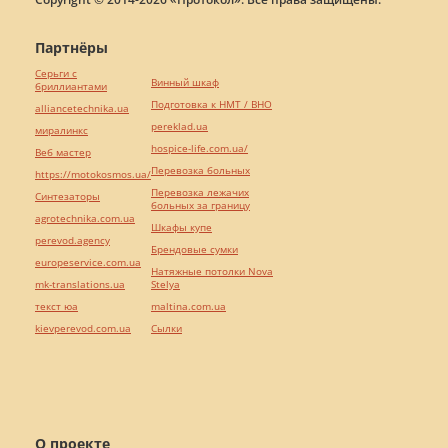
Партнёры
Серьги с
Винный шкаф
бриллиантами
Подготовка к НМТ / ВНО
alliancetechnika.ua
pereklad.ua
миралинкс
hospice-life.com.ua/
Веб мастер
Перевозка больных
https://motokosmos.ua/
Перевозка лежачих
Синтезаторы
больных за границу
agrotechnika.com.ua
Шкафы купе
perevod.agency
Брендовые сумки
europeservice.com.ua
Натяжные потолки Nova
mk-translations.ua
Stelya
текст юа
maltina.com.ua
kievperevod.com.ua
Cылки
О проекте