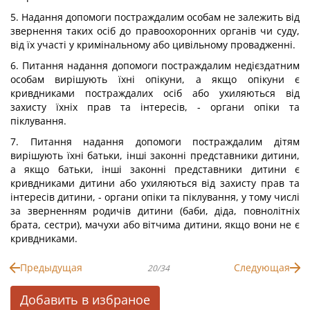
5. Надання допомоги постраждалим особам не залежить від
звернення таких осіб до правоохоронних органів чи суду,
від їх участі у кримінальному або цивільному провадженні.
6. Питання надання допомоги постраждалим недієздатним
особам вирішують їхні опікуни, а якщо опікуни є
кривдниками постраждалих осіб або ухиляються від
захисту їхніх прав та інтересів, - органи опіки та
піклування.
7. Питання надання допомоги постраждалим дітям
вирішують їхні батьки, інші законні представники дитини,
а якщо батьки, інші законні представники дитини є
кривдниками дитини або ухиляються від захисту прав та
інтересів дитини, - органи опіки та піклування, у тому числі
за зверненням родичів дитини (баби, діда, повнолітніх
брата, сестри), мачухи або вітчима дитини, якщо вони не є
кривдниками.
Предыдущая
Следующая
20/34
Добавить в избраное