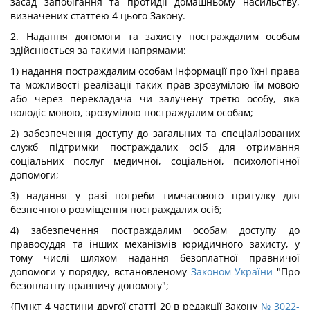
засад запобігання та протидії домашньому насильству,
визначених статтею 4 цього Закону.
2. Надання допомоги та захисту постраждалим особам
здійснюється за такими напрямами:
1) надання постраждалим особам інформації про їхні права
та можливості реалізації таких прав зрозумілою їм мовою
або через перекладача чи залучену третю особу, яка
володіє мовою, зрозумілою постраждалим особам;
2) забезпечення доступу до загальних та спеціалізованих
служб підтримки постраждалих осіб для отримання
соціальних послуг медичної, соціальної, психологічної
допомоги;
3) надання у разі потреби тимчасового притулку для
безпечного розміщення постраждалих осіб;
4) забезпечення постраждалим особам доступу до
правосуддя та інших механізмів юридичного захисту, у
тому числі шляхом надання безоплатної правничої
допомоги у порядку, встановленому
Законом України
"Про
безоплатну правничу допомогу";
{Пункт 4 частини другої статті 20 в редакції Закону
№ 3022-