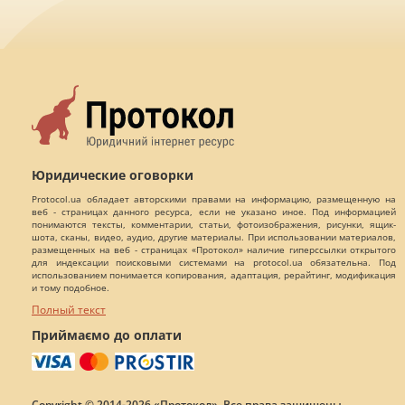
Юридические оговорки
Protocol.ua обладает авторскими правами на информацию, размещенную на
веб - страницах данного ресурса, если не указано иное. Под информацией
понимаются тексты, комментарии, статьи, фотоизображения, рисунки, ящик-
шота, сканы, видео, аудио, другие материалы. При использовании материалов,
размещенных на веб - страницах «Протокол» наличие гиперссылки открытого
для индексации поисковыми системами на protocol.ua обязательна. Под
использованием понимается копирования, адаптация, рерайтинг, модификация
и тому подобное.
Полный текст
Приймаємо до оплати
Copyright © 2014-2026 «Протокол». Все права защищены.