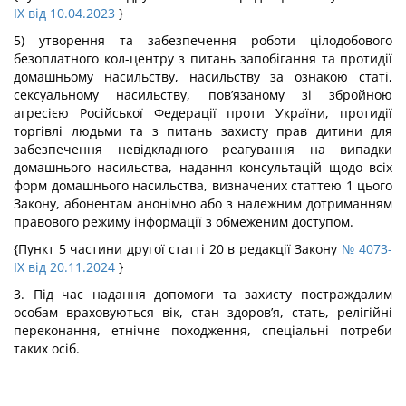
IX від 10.04.2023
}
5) утворення та забезпечення роботи цілодобового
безоплатного кол-центру з питань запобігання та протидії
домашньому насильству, насильству за ознакою статі,
сексуальному насильству, пов’язаному зі збройною
агресією Російської Федерації проти України, протидії
торгівлі людьми та з питань захисту прав дитини для
забезпечення невідкладного реагування на випадки
домашнього насильства, надання консультацій щодо всіх
форм домашнього насильства, визначених статтею 1 цього
Закону, абонентам анонімно або з належним дотриманням
правового режиму інформації з обмеженим доступом.
{Пункт 5 частини другої статті 20 в редакції Закону
№ 4073-
IX від 20.11.2024
}
3. Під час надання допомоги та захисту постраждалим
особам враховуються вік, стан здоров’я, стать, релігійні
переконання, етнічне походження, спеціальні потреби
таких осіб.