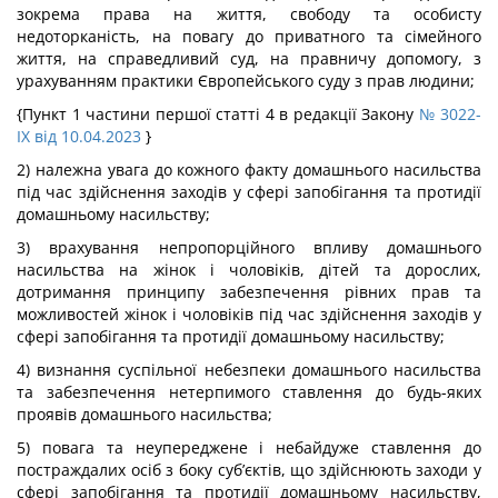
зокрема права на життя, свободу та особисту
недоторканість, на повагу до приватного та сімейного
життя, на справедливий суд, на правничу допомогу, з
урахуванням практики Європейського суду з прав людини;
{Пункт 1 частини першої статті 4 в редакції Закону
№ 3022-
IX від 10.04.2023
}
2) належна увага до кожного факту домашнього насильства
під час здійснення заходів у сфері запобігання та протидії
домашньому насильству;
3) врахування непропорційного впливу домашнього
насильства на жінок і чоловіків, дітей та дорослих,
дотримання принципу забезпечення рівних прав та
можливостей жінок і чоловіків під час здійснення заходів у
сфері запобігання та протидії домашньому насильству;
4) визнання суспільної небезпеки домашнього насильства
та забезпечення нетерпимого ставлення до будь-яких
проявів домашнього насильства;
5) повага та неупереджене і небайдуже ставлення до
постраждалих осіб з боку суб’єктів, що здійснюють заходи у
сфері запобігання та протидії домашньому насильству,