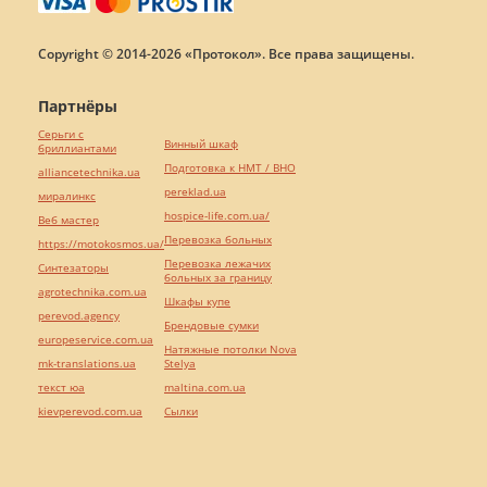
Copyright © 2014-2026 «Протокол». Все права защищены.
Партнёры
Серьги с
Винный шкаф
бриллиантами
Подготовка к НМТ / ВНО
alliancetechnika.ua
pereklad.ua
миралинкс
hospice-life.com.ua/
Веб мастер
Перевозка больных
https://motokosmos.ua/
Перевозка лежачих
Синтезаторы
больных за границу
agrotechnika.com.ua
Шкафы купе
perevod.agency
Брендовые сумки
europeservice.com.ua
Натяжные потолки Nova
mk-translations.ua
Stelya
текст юа
maltina.com.ua
kievperevod.com.ua
Cылки