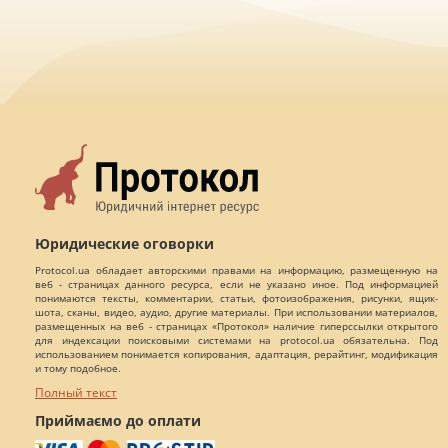
Юридические оговорки
Protocol.ua обладает авторскими правами на информацию, размещенную на
веб - страницах данного ресурса, если не указано иное. Под информацией
понимаются тексты, комментарии, статьи, фотоизображения, рисунки, ящик-
шота, сканы, видео, аудио, другие материалы. При использовании материалов,
размещенных на веб - страницах «Протокол» наличие гиперссылки открытого
для индексации поисковыми системами на protocol.ua обязательна. Под
использованием понимается копирования, адаптация, рерайтинг, модификация
и тому подобное.
Полный текст
Приймаємо до оплати