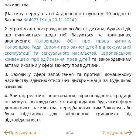
насильства.
{Частину першу статті 4 доповнено пунктом 10 згідно із
Законом
№ 4073-IX від 20.11.2024
}
2. У разі якщо постраждалою особою є дитина, будь-які дії,
що вчиняються щодо неї, базуються на принципах,
визначених
Конвенцією ООН про права дитини
,
Конвенцією Ради Європи про захист дітей від сексуальної
експлуатації та сексуального насильства
,
Європейською
конвенцією про здійснення прав дітей
та законодавчими
актами України у сфері захисту прав дитини.
3. Заходи у сфері запобігання та протидії домашньому
насильству здійснюються без дискримінації за будь-якою
ознакою.
4. Звичаї, релігійні переконання, віросповідання, традиції
не можуть розглядатися як виправдання будь-яких форм
домашнього насильства, передбачених цим Законом, або
бути підставою для звільнення кривдника від
відповідальності.
Предыдущая
Следующая
4/34