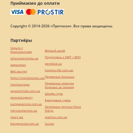
Приймаємо до оплати
Copyright © 2014-2026 «Протокол». Все права защищены.
Партнёры
Серьги с
Винный шкаф
бриллиантами
Подготовка к НМТ / ВНО
alliancetechnika.ua
pereklad.ua
миралинкс
hospice-life.com.ua/
Веб мастер
Перевозка больных
https://motokosmos.ua/
Перевозка лежачих
Синтезаторы
больных за границу
agrotechnika.com.ua
Шкафы купе
perevod.agency
Брендовые сумки
europeservice.com.ua
Натяжные потолки Nova
mk-translations.ua
Stelya
текст юа
maltina.com.ua
kievperevod.com.ua
Cылки