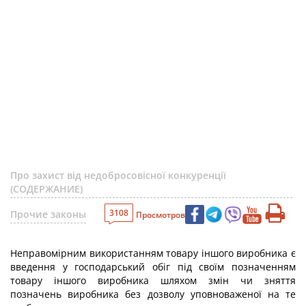
Про захист від недобросовісної конкуренції
(СОДЕРЖАНИЕ)
3108
Прочие законы
Просмотров
Неправомірним використанням товару іншого виробника є
введення у господарський обіг під своїм позначенням
товару іншого виробника шляхом змін чи зняття
позначень виробника без дозволу уповноваженої на те