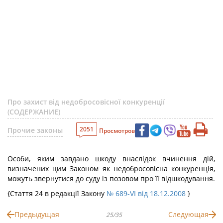
Про захист від недобросовісної конкуренції
(СОДЕРЖАНИЕ)
2051
Прочие законы
Просмотров
Особи, яким завдано шкоду внаслідок вчинення дій,
визначених цим Законом як недобросовісна конкуренція,
можуть звернутися до суду із позовом про її відшкодування.
{Стаття 24 в редакції Закону
№ 689-VI від 18.12.2008
}
Предыдущая
Следующая
25/35