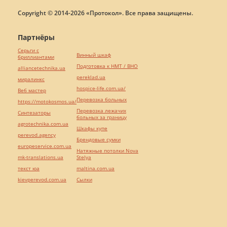
Copyright © 2014-2026 «Протокол». Все права защищены.
Партнёры
Серьги с
Винный шкаф
бриллиантами
Подготовка к НМТ / ВНО
alliancetechnika.ua
pereklad.ua
миралинкс
hospice-life.com.ua/
Веб мастер
Перевозка больных
https://motokosmos.ua/
Перевозка лежачих
Синтезаторы
больных за границу
agrotechnika.com.ua
Шкафы купе
perevod.agency
Брендовые сумки
europeservice.com.ua
Натяжные потолки Nova
mk-translations.ua
Stelya
текст юа
maltina.com.ua
kievperevod.com.ua
Cылки