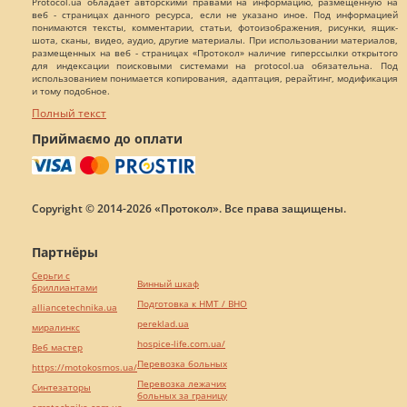
Protocol.ua обладает авторскими правами на информацию, размещенную на
веб - страницах данного ресурса, если не указано иное. Под информацией
понимаются тексты, комментарии, статьи, фотоизображения, рисунки, ящик-
шота, сканы, видео, аудио, другие материалы. При использовании материалов,
размещенных на веб - страницах «Протокол» наличие гиперссылки открытого
для индексации поисковыми системами на protocol.ua обязательна. Под
использованием понимается копирования, адаптация, рерайтинг, модификация
и тому подобное.
Полный текст
Приймаємо до оплати
Copyright © 2014-2026 «Протокол». Все права защищены.
Партнёры
Серьги с
Винный шкаф
бриллиантами
Подготовка к НМТ / ВНО
alliancetechnika.ua
pereklad.ua
миралинкс
hospice-life.com.ua/
Веб мастер
Перевозка больных
https://motokosmos.ua/
Перевозка лежачих
Синтезаторы
больных за границу