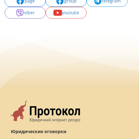
page
group
telegram
viber
youtube
Юридические оговорки