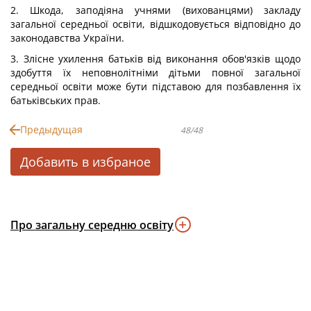
2. Шкода, заподіяна учнями (вихованцями) закладу
загальної середньої освіти, відшкодовується відповідно до
законодавства України.
3. Злісне ухилення батьків від виконання обов'язків щодо
здобуття їх неповнолітніми дітьми повної загальної
середньої освіти може бути підставою для позбавлення їх
батьківських прав.
Предыдущая
48/48
Добавить в избраное
Про загальну середню освіту