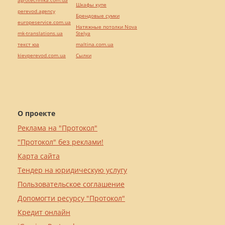
agrotechnika.com.ua
Шкафы купе
perevod.agency
Брендовые сумки
europeservice.com.ua
Натяжные потолки Nova
mk-translations.ua
Stelya
текст юа
maltina.com.ua
kievperevod.com.ua
Cылки
О проекте
Реклама на "Протокол"
"Протокол" без реклами!
Карта сайта
Тендер на юридическую услугу
Пользовательское соглашение
Допомогти ресурсу "Протокол"
Кредит онлайн