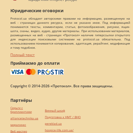
Юридические оговорки
Protocol.ua обладает авторскими правами на информацию, размещенную на
веб - страницах данного ресурса, если не указано иное. Под информацией
понимаются тексты, комментарии, статьи, фотоизображения, рисунки, ящик-
шота, сканы, видео, аудио, другие материалы. При использовании материалов,
размещенных на веб - страницах «Протокол» наличие гиперссылки открытого
для индексации поисковыми системами на protocol.ua обязательна. Под
использованием понимается копирования, адаптация, рерайтинг, модификация
и тому подобное.
Полный текст
Приймаємо до оплати
Copyright © 2014-2026 «Протокол». Все права защищены.
Партнёры
Серьги с
Винный шкаф
бриллиантами
Подготовка к НМТ / ВНО
alliancetechnika.ua
pereklad.ua
миралинкс
hospice-life.com.ua/
Веб мастер