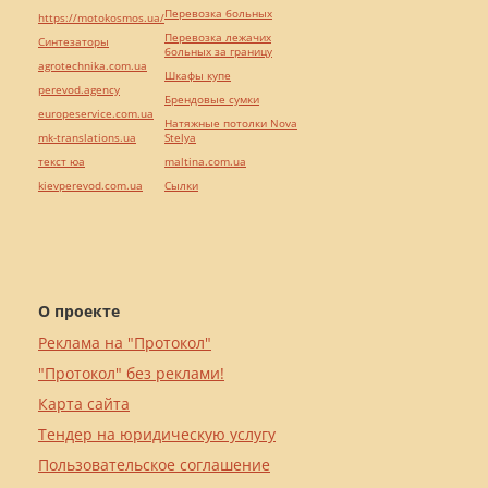
Перевозка больных
https://motokosmos.ua/
Перевозка лежачих
Синтезаторы
больных за границу
agrotechnika.com.ua
Шкафы купе
perevod.agency
Брендовые сумки
europeservice.com.ua
Натяжные потолки Nova
mk-translations.ua
Stelya
текст юа
maltina.com.ua
kievperevod.com.ua
Cылки
О проекте
Реклама на "Протокол"
"Протокол" без реклами!
Карта сайта
Тендер на юридическую услугу
Пользовательское соглашение