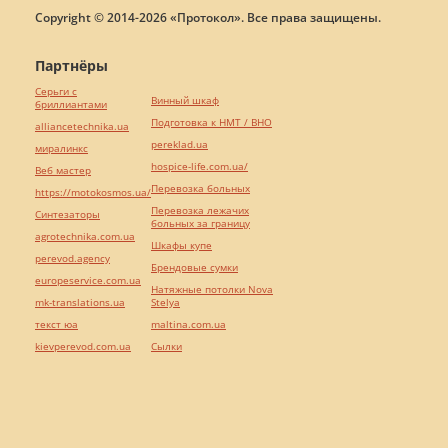
Copyright © 2014-2026 «Протокол». Все права защищены.
Партнёры
Серьги с
Винный шкаф
бриллиантами
Подготовка к НМТ / ВНО
alliancetechnika.ua
pereklad.ua
миралинкс
hospice-life.com.ua/
Веб мастер
Перевозка больных
https://motokosmos.ua/
Перевозка лежачих
Синтезаторы
больных за границу
agrotechnika.com.ua
Шкафы купе
perevod.agency
Брендовые сумки
europeservice.com.ua
Натяжные потолки Nova
mk-translations.ua
Stelya
текст юа
maltina.com.ua
kievperevod.com.ua
Cылки