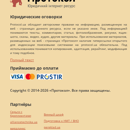
Юридические оговорки
Protocol.ua обладает авторскими правами на информацию, размещенную на
веб - страницах данного ресурса, если не указано иное. Под информацией
понимаются тексты, комментарии, статьи, фотоизображения, рисунки, ящик-
шота, сканы, видео, аудио, другие материалы. При использовании материалов,
размещенных на веб - страницах «Протокол» наличие гиперссылки открытого
для индексации поисковыми системами на protocol.ua обязательна. Под
использованием понимается копирования, адаптация, рерайтинг, модификация
и тому подобное.
Полный текст
Приймаємо до оплати
Copyright © 2014-2026 «Протокол». Все права защищены.
Партнёры
Серьги с
Винный шкаф
бриллиантами
Подготовка к НМТ / ВНО
alliancetechnika.ua
pereklad.ua
миралинкс