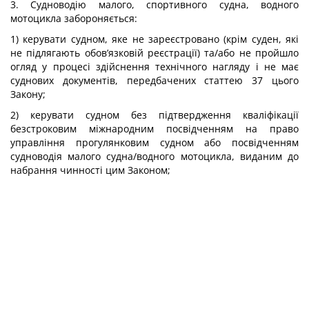
3. Судноводію малого, спортивного судна, водного
мотоцикла забороняється:
1) керувати судном, яке не зареєстровано (крім суден, які
не підлягають обов’язковій реєстрації) та/або не пройшло
огляд у процесі здійснення технічного нагляду і не має
суднових документів, передбачених статтею 37 цього
Закону;
2) керувати судном без підтвердження кваліфікації
безстроковим міжнародним посвідченням на право
управління прогулянковим судном або посвідченням
судноводія малого судна/водного мотоцикла, виданим до
набрання чинності цим Законом;