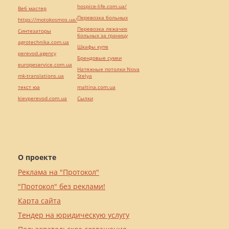
hospice-life.com.ua/
Веб мастер
Перевозка больных
https://motokosmos.ua/
Перевозка лежачих
Синтезаторы
больных за границу
agrotechnika.com.ua
Шкафы купе
perevod.agency
Брендовые сумки
europeservice.com.ua
Натяжные потолки Nova
mk-translations.ua
Stelya
текст юа
maltina.com.ua
kievperevod.com.ua
Cылки
О проекте
Реклама на "Протокол"
"Протокол" без реклами!
Карта сайта
Тендер на юридическую услугу