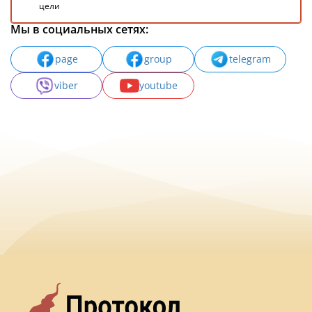
цели
Мы в социальных сетях:
page
group
telegram
viber
youtube