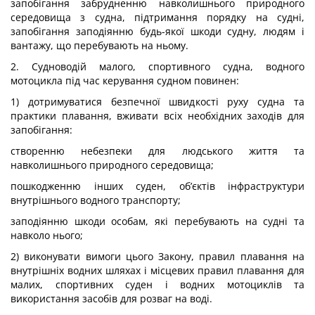
запобігання забрудненню навколишнього природного
середовища з судна, підтримання порядку на судні,
запобігання заподіянню будь-якої шкоди судну, людям і
вантажу, що перебувають на ньому.
2. Судноводій малого, спортивного судна, водного
мотоцикла під час керування судном повинен:
1) дотримуватися безпечної швидкості руху судна та
практики плавання, вживати всіх необхідних заходів для
запобігання:
створенню небезпеки для людського життя та
навколишнього природного середовища;
пошкодженню інших суден, об’єктів інфраструктури
внутрішнього водного транспорту;
заподіянню шкоди особам, які перебувають на судні та
навколо нього;
2) виконувати вимоги цього Закону, правил плавання на
внутрішніх водних шляхах і місцевих правил плавання для
малих, спортивних суден і водних мотоциклів та
використання засобів для розваг на воді.