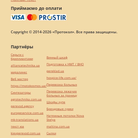
Приймаємо до оплати
Copyright © 2014-2026 «Протокол». Все права защищены.
Партнёры
Серьги с
Винный шкаф
бриллиантами
Подготовка к НМТ / ВНО
alliancetechnika.ua
pereklad.ua
миралинкс
hospice-life.com.ua/
Веб мастер
Перевозка больных
https://motokosmos.ua/
Перевозка лежачих
Синтезаторы
больных за границу
agrotechnika.com.ua
Шкафы купе
perevod.agency
Брендовые сумки
europeservice.com.ua
Натяжные потолки Nova
mk-translations.ua
Stelya
текст юа
maltina.com.ua
kievperevod.com.ua
Cылки