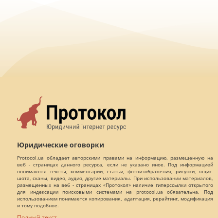
Юридические оговорки
Protocol.ua обладает авторскими правами на информацию, размещенную на
веб - страницах данного ресурса, если не указано иное. Под информацией
понимаются тексты, комментарии, статьи, фотоизображения, рисунки, ящик-
шота, сканы, видео, аудио, другие материалы. При использовании материалов,
размещенных на веб - страницах «Протокол» наличие гиперссылки открытого
для индексации поисковыми системами на protocol.ua обязательна. Под
использованием понимается копирования, адаптация, рерайтинг, модификация
и тому подобное.
Полный текст