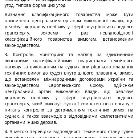
угод, типова форма цих угод.
Визнання класифікаційного товариства може бути
припинено центральним органом виконавчої влади, що
реалізує державну політику у сфері внутрішнього водного
транспорту, зокрема у разі невідповідності
класифікаційного товариства вимогам, встановленим
законодавством.
3. Контроль, моніторинг та нагляд за здійсненням
визнаними класифікаційними товариствами технічного
нагляду за виконанням на суднах внутрішнього плавання
технічних вимог до суден внутрішнього плавання, вимог,
що встановлені міжнародними договорами України та
законодавством Європейського Союзу, здійснює
центральний орган виконавчої влади, що реалізує
державну політику у сфері внутрішнього водного
транспорту, який виконує функції компетентного органу з
питань контролю за дотриманням технічних вимог на
суднах, а також взаємодіє з відповідними компетентними
органами інших держав.
4. З метою перевірки відповідності технічного стану суден
внутрішнього плавання встановленим законодавством