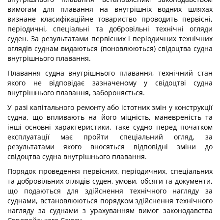
вимогам для плавання на внутрішніх водних шляхах
визнане класифікаційне товариство проводить первісні,
періодичні, спеціальні та добровільні технічні огляди
суден. За результатами первісних і періодичних технічних
оглядів суднам видаються (поновлюються) свідоцтва судна
внутрішнього плавання.
Плавання судна внутрішнього плавання, технічний стан
якого не відповідає зазначеному у свідоцтві судна
внутрішнього плавання, забороняється.
У разі капітального ремонту або істотних змін у конструкції
судна, що впливають на його міцність, маневреність та
інші основні характеристики, таке судно перед початком
експлуатації має пройти спеціальний огляд, за
результатами якого вносяться відповідні зміни до
свідоцтва судна внутрішнього плавання.
Порядок проведення первісних, періодичних, спеціальних
та добровільних оглядів суден, умови, обсяги та документи,
що подаються для здійснення технічного нагляду за
суднами, встановлюються порядком здійснення технічного
нагляду за суднами з урахуванням вимог законодавства