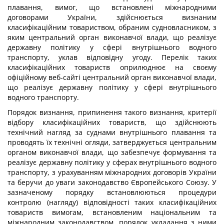
плавання, вимог, що встановлені міжнародними
договорами України, здійснюється визнаним
класифікаційним товариством, обраним судновласником, з
яким центральний орган виконавчої влади, що реалізує
державну політику у сфері внутрішнього водного
транспорту, уклав відповідну угоду. Перелік таких
класифікаційних товариств оприлюднює на своєму
офіційному веб-сайті центральний орган виконавчої влади,
що реалізує державну політику у сфері внутрішнього
водного транспорту.
Порядок визнання, припинення такого визнання, критерії
відбору класифікаційних товариств, що здійснюють
технічний нагляд за суднами внутрішнього плавання та
проводять їх технічні огляди, затверджується центральним
органом виконавчої влади, що забезпечує формування та
реалізує державну політику у сферах внутрішнього водного
транспорту, з урахуванням міжнародних договорів України
та беручи до уваги законодавство Європейського Союзу. У
зазначеному порядку встановлюються процедури
контролю (нагляду) відповідності таких класифікаційних
товариств вимогам, встановленим національним та
міжнародним законодавством, порядок укладання з ними