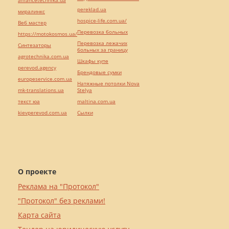
alliancetechnika.ua
pereklad.ua
миралинкс
hospice-life.com.ua/
Веб мастер
Перевозка больных
https://motokosmos.ua/
Перевозка лежачих
Синтезаторы
больных за границу
agrotechnika.com.ua
Шкафы купе
perevod.agency
Брендовые сумки
europeservice.com.ua
Натяжные потолки Nova
mk-translations.ua
Stelya
текст юа
maltina.com.ua
kievperevod.com.ua
Cылки
О проекте
Реклама на "Протокол"
"Протокол" без реклами!
Карта сайта