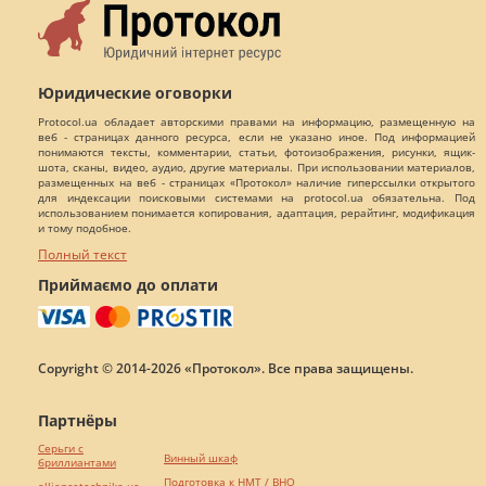
Юридические оговорки
Protocol.ua обладает авторскими правами на информацию, размещенную на
веб - страницах данного ресурса, если не указано иное. Под информацией
понимаются тексты, комментарии, статьи, фотоизображения, рисунки, ящик-
шота, сканы, видео, аудио, другие материалы. При использовании материалов,
размещенных на веб - страницах «Протокол» наличие гиперссылки открытого
для индексации поисковыми системами на protocol.ua обязательна. Под
использованием понимается копирования, адаптация, рерайтинг, модификация
и тому подобное.
Полный текст
Приймаємо до оплати
Copyright © 2014-2026 «Протокол». Все права защищены.
Партнёры
Серьги с
Винный шкаф
бриллиантами
Подготовка к НМТ / ВНО