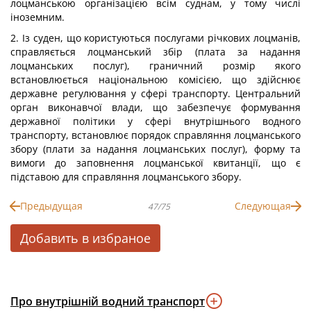
лоцманською організацією всім суднам, у тому числі
іноземним.
2. Із суден, що користуються послугами річкових лоцманів,
справляється лоцманський збір (плата за надання
лоцманських послуг), граничний розмір якого
встановлюється національною комісією, що здійснює
державне регулювання у сфері транспорту. Центральний
орган виконавчої влади, що забезпечує формування
державної політики у сфері внутрішнього водного
транспорту, встановлює порядок справляння лоцманського
збору (плати за надання лоцманських послуг), форму та
вимоги до заповнення лоцманської квитанції, що є
підставою для справляння лоцманського збору.
Предыдущая
Следующая
47/75
Добавить в избраное
Про внутрішній водний транспорт