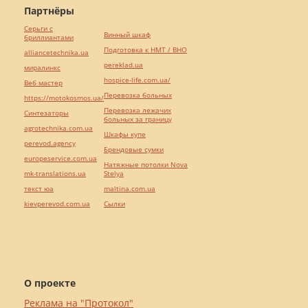
Партнёры
Серьги с
Винный шкаф
бриллиантами
Подготовка к НМТ / ВНО
alliancetechnika.ua
pereklad.ua
миралинкс
hospice-life.com.ua/
Веб мастер
Перевозка больных
https://motokosmos.ua/
Перевозка лежачих
Синтезаторы
больных за границу
agrotechnika.com.ua
Шкафы купе
perevod.agency
Брендовые сумки
europeservice.com.ua
Натяжные потолки Nova
mk-translations.ua
Stelya
текст юа
maltina.com.ua
kievperevod.com.ua
Cылки
О проекте
Реклама на "Протокол"