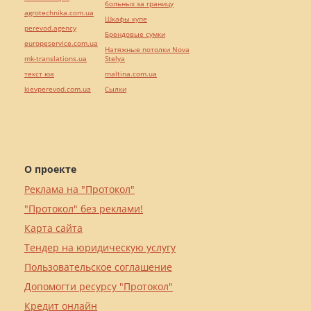
больных за границу
agrotechnika.com.ua
Шкафы купе
perevod.agency
Брендовые сумки
europeservice.com.ua
Натяжные потолки Nova
mk-translations.ua
Stelya
текст юа
maltina.com.ua
kievperevod.com.ua
Cылки
О проекте
Реклама на "Протокол"
"Протокол" без реклами!
Карта сайта
Тендер на юридическую услугу
Пользовательское соглашение
Допомогти ресурсу "Протокол"
Кредит онлайн