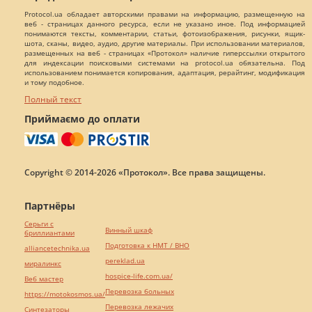
Protocol.ua обладает авторскими правами на информацию, размещенную на
веб - страницах данного ресурса, если не указано иное. Под информацией
понимаются тексты, комментарии, статьи, фотоизображения, рисунки, ящик-
шота, сканы, видео, аудио, другие материалы. При использовании материалов,
размещенных на веб - страницах «Протокол» наличие гиперссылки открытого
для индексации поисковыми системами на protocol.ua обязательна. Под
использованием понимается копирования, адаптация, рерайтинг, модификация
и тому подобное.
Полный текст
Приймаємо до оплати
Copyright © 2014-2026 «Протокол». Все права защищены.
Партнёры
Серьги с
Винный шкаф
бриллиантами
Подготовка к НМТ / ВНО
alliancetechnika.ua
pereklad.ua
миралинкс
hospice-life.com.ua/
Веб мастер
Перевозка больных
https://motokosmos.ua/
Перевозка лежачих
Синтезаторы