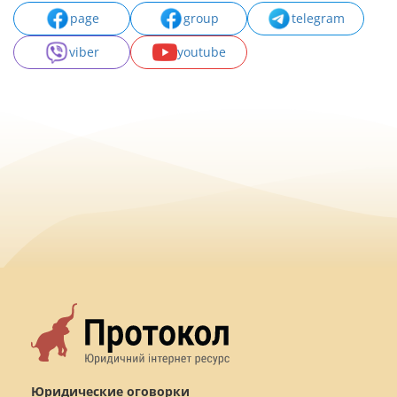
page
group
telegram
viber
youtube
Юридические оговорки