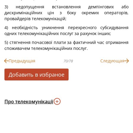
3) недопущення встановлення демпінгових або
дискримінаційних цін з боку окремих операторів,
провайдерів телекомунікацій;
4) необхідність уникнення перехресного субсидування
одних телекомунікаційних послуг за рахунок інших;
5) стягнення почасової плати за фактичний час отримання
споживачем телекомунікаційних послуг.
Предыдущая
Следующая
70/78
Добавить в избраное
Про телекомунікації