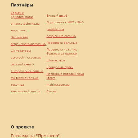
Партнёры
Серьги с
Винный шкаф
бриллиантами
Подготовка к НМТ / ВНО
alliancetechnika.ua
pereklad.ua
миралинкс
hospice-life.com.ua/
Веб мастер
Перевозка больных
https://motokosmos.ua/
Перевозка лежачих
Синтезаторы
больных за границу
agrotechnika.com.ua
Шкафы купе
perevod.agency
Брендовые сумки
europeservice.com.ua
Натяжные потолки Nova
mk-translations.ua
Stelya
текст юа
maltina.com.ua
kievperevod.com.ua
Cылки
О проекте
Реклама на "Протокол"