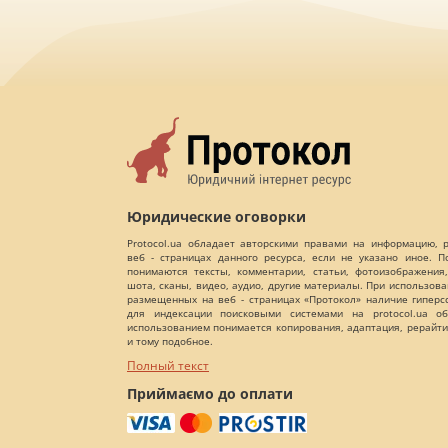
Юридические оговорки
Protocol.ua обладает авторскими правами на информацию,
веб - страницах данного ресурса, если не указано иное. 
понимаются тексты, комментарии, статьи, фотоизображения,
шота, сканы, видео, аудио, другие материалы. При использов
размещенных на веб - страницах «Протокол» наличие гиперс
для индексации поисковыми системами на protocol.ua об
использованием понимается копирования, адаптация, рерайти
и тому подобное.
Полный текст
Приймаємо до оплати