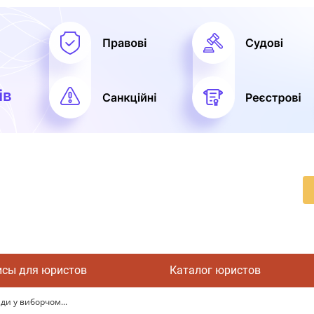
исы для юристов
Каталог юристов
ди у виборчом...