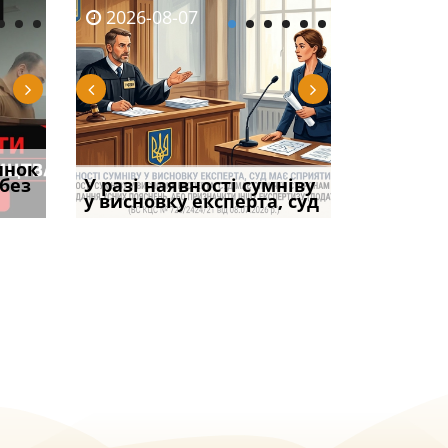
2026-08-06
2026-08-04
2026-07-03
2026-08-07
2026-08-05
2026-08-04
2026-06-08
2026-08-0
инок
тично
НБУ змінив правила
Переоформлення
Нові критерії для
Суд оштрафував
Зловживання вп
Вимога креди
Якщо особа
 без
ЦВЛК
примусового списання
відстрочки за іншою
бронювання на
У разі наявності сумніву
командира військов
за статтею 369-2
спадкоємця п
права влас
коштів: що
підставою: нов
підприємствах, що
у висновку експерта, суд
частини за ігн
Кримінального
погашення бо
вказане ма