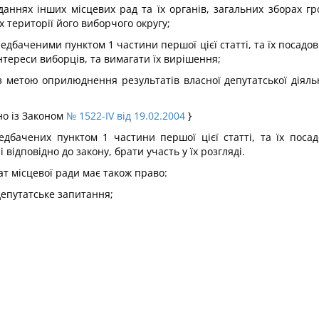
іданнях інших місцевих рад та їх органів, загальних зборах г
 території його виборчого округу;
редбаченими пунктом 1 частини першої цієї статті, та їх посад
тереси виборців, та вимагати їх вирішення;
 з метою оприлюднення результатів власної депутатської діяль
но із Законом
№ 1522-IV від 19.02.2004
}
редбачених пунктом 1 частини першої цієї статті, та їх посад
ідповідно до закону, брати участь у їх розгляді.
т місцевої ради має також право:
депутатське запитання;