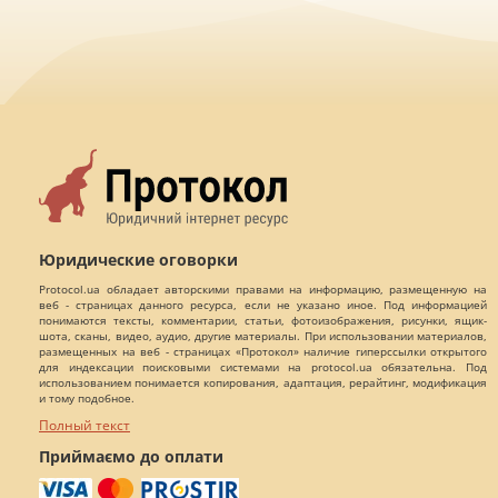
Юридические оговорки
Protocol.ua обладает авторскими правами на информацию, размещенную на
веб - страницах данного ресурса, если не указано иное. Под информацией
понимаются тексты, комментарии, статьи, фотоизображения, рисунки, ящик-
шота, сканы, видео, аудио, другие материалы. При использовании материалов,
размещенных на веб - страницах «Протокол» наличие гиперссылки открытого
для индексации поисковыми системами на protocol.ua обязательна. Под
использованием понимается копирования, адаптация, рерайтинг, модификация
и тому подобное.
Полный текст
Приймаємо до оплати