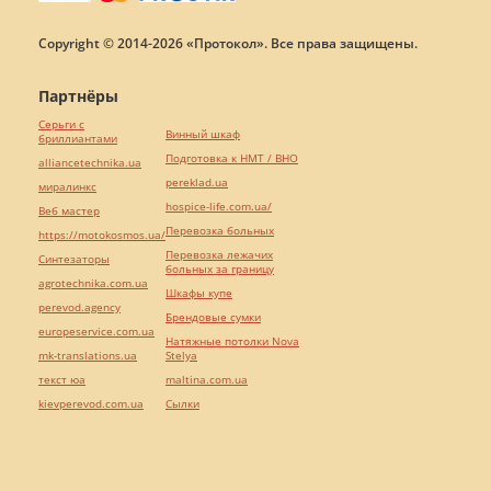
Copyright © 2014-2026 «Протокол». Все права защищены.
Партнёры
Серьги с
Винный шкаф
бриллиантами
Подготовка к НМТ / ВНО
alliancetechnika.ua
pereklad.ua
миралинкс
hospice-life.com.ua/
Веб мастер
Перевозка больных
https://motokosmos.ua/
Перевозка лежачих
Синтезаторы
больных за границу
agrotechnika.com.ua
Шкафы купе
perevod.agency
Брендовые сумки
europeservice.com.ua
Натяжные потолки Nova
mk-translations.ua
Stelya
текст юа
maltina.com.ua
kievperevod.com.ua
Cылки