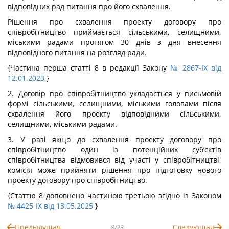
відповідних рад питання про його схвалення.
Рішення про схвалення проекту договору про
співробітництво приймається сільськими, селищними,
міськими радами протягом 30 днів з дня внесення
відповідного питання на розгляд ради.
{Частина перша статті 8 в редакції Закону
№ 2867-IX від
12.01.2023
}
2. Договір про співробітництво укладається у письмовій
формі сільськими, селищними, міськими головами після
схвалення його проекту відповідними сільськими,
селищними, міськими радами.
3. У разі якщо до схвалення проекту договору про
співробітництво один із потенційних суб’єктів
співробітництва відмовився від участі у співробітництві,
комісія може прийняти рішення про підготовку нового
проекту договору про співробітництво.
{Статтю 8 доповнено частиною третьою згідно із Законом
№ 4425-IX від 13.05.2025
}
Предыдущая
Следующая
8/23