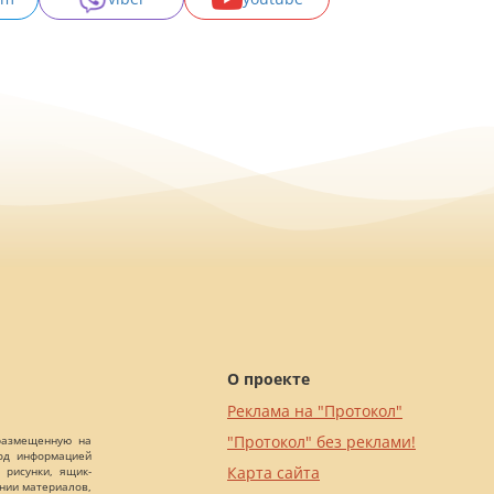
О проекте
Реклама на "Протокол"
"Протокол" без реклами!
 размещенную на
Под информацией
Карта сайта
 рисунки, ящик-
ании материалов,