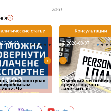
20/31
в'я
алитические статьи
Консультации
08-06
26-08-08
2026-08-05
2026-08-06
2026-08-07
2026-08-07
2026-07-30
уд встановив для
яць, який коштував
Чи потрібна ФОП
Документи, на яких не
Огляд практики ВС від
Сімейний чи особис
Восьмий ААС фак
одування шкоди
овиробникам
печатка у 2026 році:
проставляється
Ростислава Кравця, що
кредит: від чого
підтвердив, що 
с
ьйони. Чи
правила засто
апостиль: пер
опублі
залежить ві
може скас
am
viber
youtube