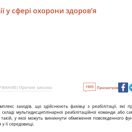
ії у сфері охорони здоров’я
1905
ЕРЖАНИЕ)
Прочие законы
Просмотров
омплекс заходів, що здійснюють фахівці з реабілітації, які п
у складі мультидисциплінарної реабілітаційної команди або са
такій, у якої можуть виникнути обмеження повсякденного фу
 у її середовищі.