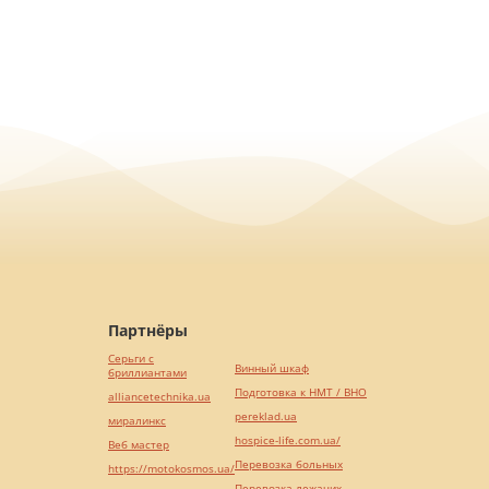
Партнёры
Серьги с
Винный шкаф
бриллиантами
Подготовка к НМТ / ВНО
alliancetechnika.ua
pereklad.ua
миралинкс
hospice-life.com.ua/
Веб мастер
Перевозка больных
https://motokosmos.ua/
Перевозка лежачих