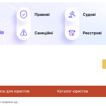
исы для юристов
Каталог юристов
і охорони зд...