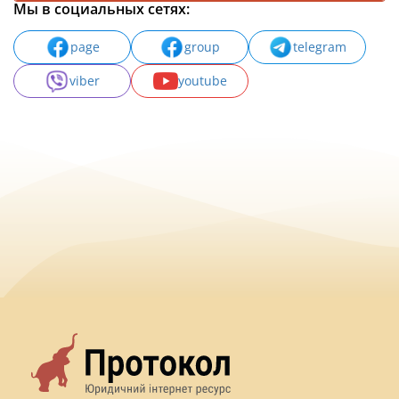
Мы в социальных сетях:
page
group
telegram
viber
youtube