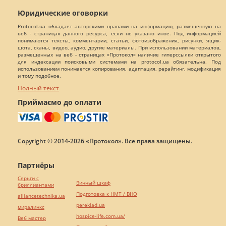
Юридические оговорки
Protocol.ua обладает авторскими правами на информацию, размещенную на
веб - страницах данного ресурса, если не указано иное. Под информацией
понимаются тексты, комментарии, статьи, фотоизображения, рисунки, ящик-
шота, сканы, видео, аудио, другие материалы. При использовании материалов,
размещенных на веб - страницах «Протокол» наличие гиперссылки открытого
для индексации поисковыми системами на protocol.ua обязательна. Под
использованием понимается копирования, адаптация, рерайтинг, модификация
и тому подобное.
Полный текст
Приймаємо до оплати
Copyright © 2014-2026 «Протокол». Все права защищены.
Партнёры
Серьги с
Винный шкаф
бриллиантами
Подготовка к НМТ / ВНО
alliancetechnika.ua
pereklad.ua
миралинкс
hospice-life.com.ua/
Веб мастер