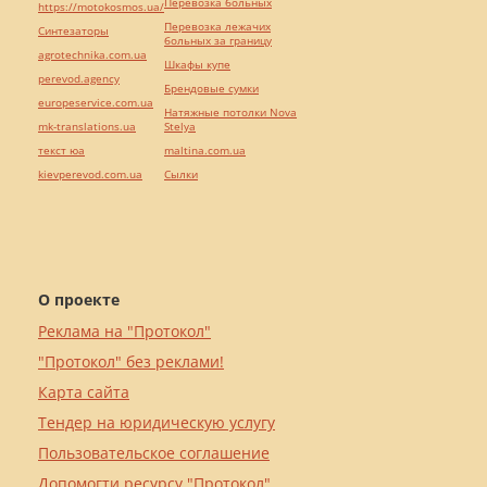
Перевозка больных
https://motokosmos.ua/
Перевозка лежачих
Синтезаторы
больных за границу
agrotechnika.com.ua
Шкафы купе
perevod.agency
Брендовые сумки
europeservice.com.ua
Натяжные потолки Nova
mk-translations.ua
Stelya
текст юа
maltina.com.ua
kievperevod.com.ua
Cылки
О проекте
Реклама на "Протокол"
"Протокол" без реклами!
Карта сайта
Тендер на юридическую услугу
Пользовательское соглашение
Допомогти ресурсу "Протокол"