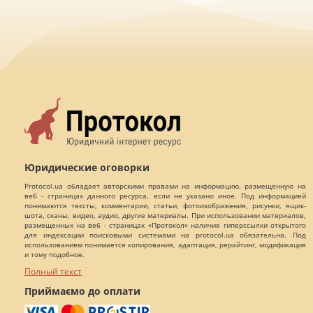
Юридические оговорки
Protocol.ua обладает авторскими правами на информацию, размещенную на
веб - страницах данного ресурса, если не указано иное. Под информацией
понимаются тексты, комментарии, статьи, фотоизображения, рисунки, ящик-
шота, сканы, видео, аудио, другие материалы. При использовании материалов,
размещенных на веб - страницах «Протокол» наличие гиперссылки открытого
для индексации поисковыми системами на protocol.ua обязательна. Под
использованием понимается копирования, адаптация, рерайтинг, модификация
и тому подобное.
Полный текст
Приймаємо до оплати