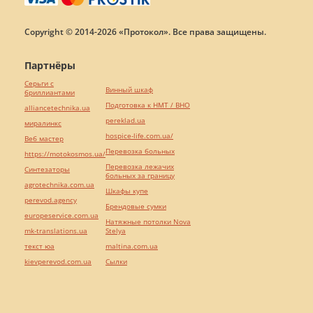
Copyright © 2014-2026 «Протокол». Все права защищены.
Партнёры
Серьги с
Винный шкаф
бриллиантами
Подготовка к НМТ / ВНО
alliancetechnika.ua
pereklad.ua
миралинкс
hospice-life.com.ua/
Веб мастер
Перевозка больных
https://motokosmos.ua/
Перевозка лежачих
Синтезаторы
больных за границу
agrotechnika.com.ua
Шкафы купе
perevod.agency
Брендовые сумки
europeservice.com.ua
Натяжные потолки Nova
mk-translations.ua
Stelya
текст юа
maltina.com.ua
kievperevod.com.ua
Cылки