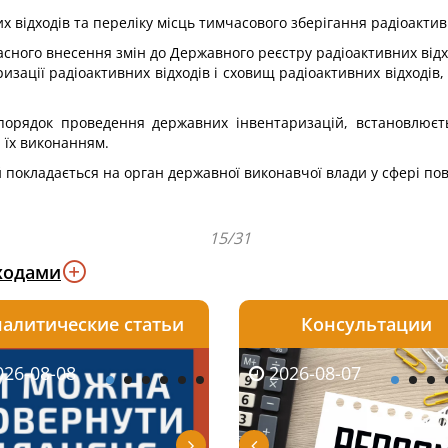
відходів та переліку місць тимчасового зберігання радіоактивн
сного внесення змін до Державного реєстру радіоактивних від
ризації радіоактивних відходів і сховищ радіоактивних відході
а порядок проведення державних інвентаризацій, встановлює
а їх виконанням.
 покладається на орган державної виконавчої влади у сфері по
15/31
ходами
алитические статьи
Консультации
08-06
26-08-08
2026-08-05
2026-08-06
2026-08-07
2026-08-07
2026-07-30