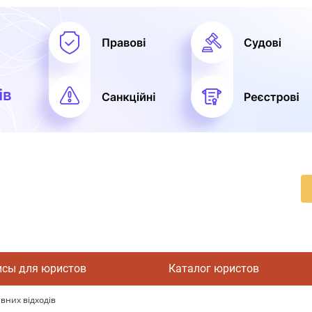
исы для юристов
Каталог юристов
вних відходів