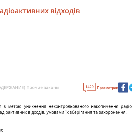
радіоактивних відходів
1429
СОДЕРЖАНИЕ)
Прочие законы
Просмотров
ся з метою уникнення неконтрольованого накопичення радіо
іоактивних відходів, умовами їх зберігання та захоронення.
в;