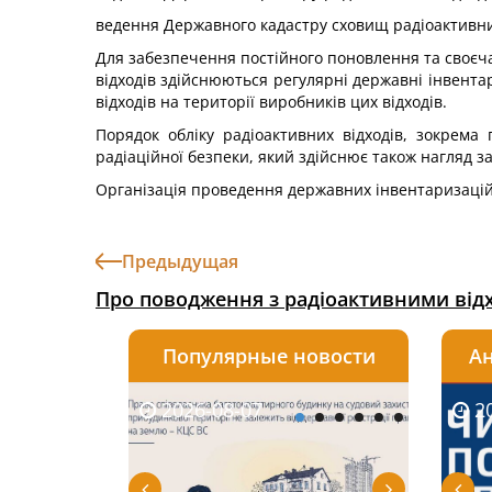
ведення Державного кадастру сховищ радіоактивних 
Для забезпечення постійного поновлення та своєча
відходів здійснюються регулярні державні інвента
відходів на території виробників цих відходів.
Порядок обліку радіоактивних відходів, зокрем
радіаційної безпеки, який здійснює також нагляд з
Організація проведення державних інвентаризацій
Предыдущая
Про поводження з радіоактивними від
Популярные новости
Ан
2026-08-07
2026-08-03
2026-
20