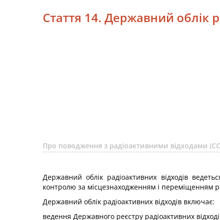
Стаття 14. Державний облік 
Про поводження з радіоактивними відходами (
Державний облік радіоактивних відходів ведеть
контролю за місцезнаходженням і переміщенням рад
Державний облік радіоактивних відходів включає:
ведення Державного реєстру радіоактивних відході