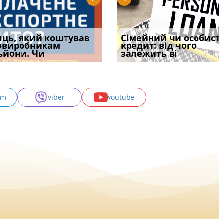
уд встановив для
яць, який коштував
Чи потрібна ФОП
Документи, на яких не
Огляд практики ВС від
Сімейний чи особис
Восьмий ААС фак
одування шкоди
овиробникам
печатка у 2026 році:
проставляється
Ростислава Кравця, що
кредит: від чого
підтвердив, що 
с
ьйони. Чи
правила засто
апостиль: пер
опублі
залежить ві
може скас
am
viber
youtube