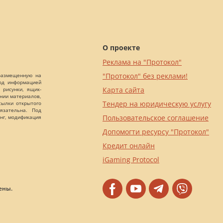
О проекте
Реклама на "Протокол"
"Протокол" без реклами!
 размещенную на
Под информацией
Карта сайта
 рисунки, ящик-
ании материалов,
Тендер на юридическую услугу
сылки открытого
язательна. Под
Пользовательское соглашение
нг, модификация
Допомогти ресурсу "Протокол"
Кредит онлайн
iGaming Protocol
ены.