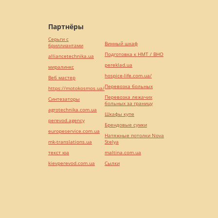
Партнёры
Серьги с
Винный шкаф
бриллиантами
Подготовка к НМТ / ВНО
alliancetechnika.ua
pereklad.ua
миралинкс
hospice-life.com.ua/
Веб мастер
Перевозка больных
https://motokosmos.ua/
Перевозка лежачих
Синтезаторы
больных за границу
agrotechnika.com.ua
Шкафы купе
perevod.agency
Брендовые сумки
europeservice.com.ua
Натяжные потолки Nova
mk-translations.ua
Stelya
текст юа
maltina.com.ua
kievperevod.com.ua
Cылки