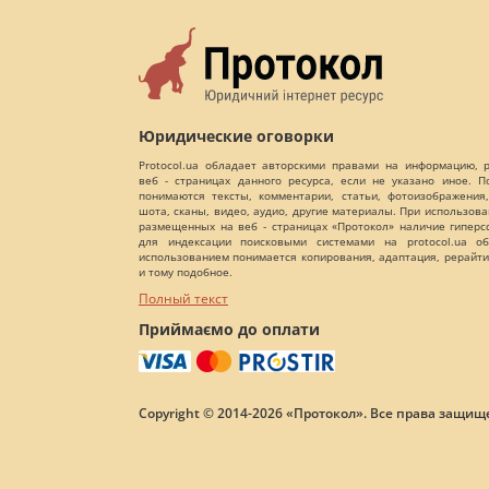
Юридические оговорки
Protocol.ua обладает авторскими правами на информацию,
веб - страницах данного ресурса, если не указано иное. 
понимаются тексты, комментарии, статьи, фотоизображения,
шота, сканы, видео, аудио, другие материалы. При использов
размещенных на веб - страницах «Протокол» наличие гиперс
для индексации поисковыми системами на protocol.ua об
использованием понимается копирования, адаптация, рерайти
и тому подобное.
Полный текст
Приймаємо до оплати
Copyright © 2014-2026 «Протокол». Все права защищ