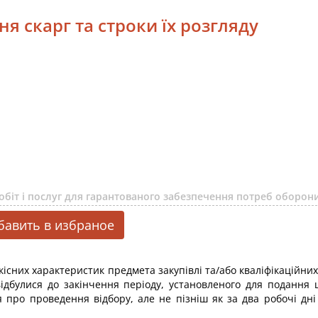
ня скарг та строки їх розгляду
 робіт і послуг для гарантованого забезпечення потреб оборо
бавить в избраное
якісних характеристик предмета закупівлі та/або кваліфікаційни
відбулися до закінчення періоду, установленого для подання
ро проведення відбору, але не пізніш як за два робочі дні