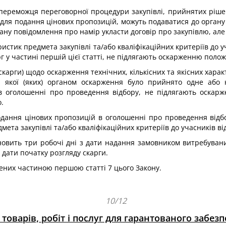
переможця переговорної процедури закупівлі, прийнятих рішен
о для подання цінових пропозицій, можуть подаватися до орган
у повідомлення про намір укласти договір про закупівлю, але 
еристик предмета закупівлі та/або кваліфікаційних критеріїв до
г у частині першій цієї статті, не підлягають оскарженню полож
скарги) щодо оскарження технічних, кількісних та якісних харак
и якої (яких) органом оскарження було прийнято одне або к
в оголошенні про проведення відбору, не підлягають оскарже
.
подання цінових пропозицій в оголошенні про проведення від
мета закупівлі та/або кваліфікаційних критеріїв до учасників ві
новить три робочі дні з дати надання замовником витребуван
з дати початку розгляду скарги.
влених частиною першою статті 7 цього Закону.
10/12
 товарів, робіт і послуг для гарантованого забе