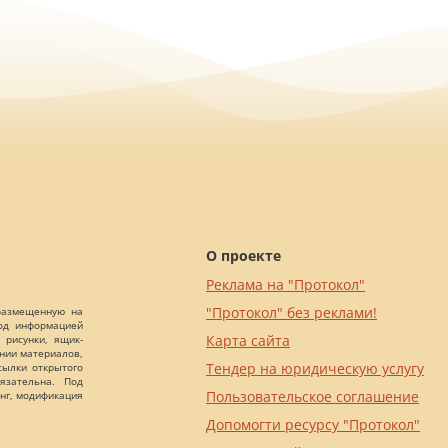
О проекте
Реклама на "Протокол"
"Протокол" без реклами!
 размещенную на
Под информацией
Карта сайта
 рисунки, ящик-
ании материалов,
Тендер на юридическую услугу
сылки открытого
язательна. Под
Пользовательское соглашение
нг, модификация
Допомогти ресурсу "Протокол"