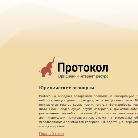
Юридические оговорки
Protocol.ua обладает авторскими правами на информацию,
веб - страницах данного ресурса, если не указано иное. 
понимаются тексты, комментарии, статьи, фотоизображения,
шота, сканы, видео, аудио, другие материалы. При использов
размещенных на веб - страницах «Протокол» наличие гиперс
для индексации поисковыми системами на protocol.ua об
использованием понимается копирования, адаптация, рерайти
и тому подобное.
Полный текст