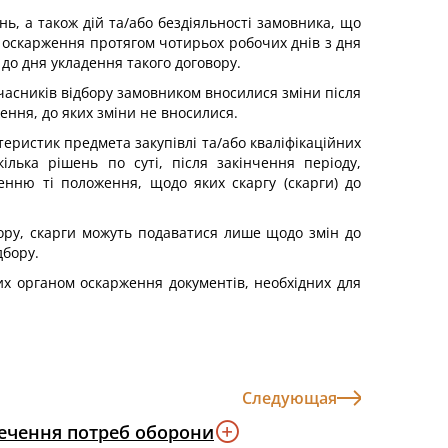
ь, а також дій та/або бездіяльності замовника, що
у оскарження протягом чотирьох робочих днів з дня
до дня укладення такого договору.
 учасників відбору замовником вносилися зміни після
ення, до яких зміни не вносилися.
теристик предмета закупівлі та/або кваліфікаційних
ілька рішень по суті, після закінчення періоду,
нню ті положення, щодо яких скаргу (скарги) до
бору, скарги можуть подаватися лише щодо змін до
дбору.
их органом оскарження документів, необхідних для
Следующая
зпечення потреб оборони