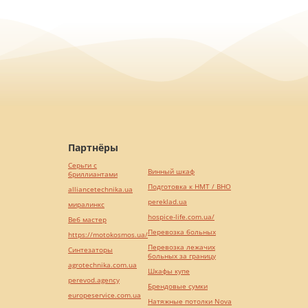
Партнёры
Серьги с
Винный шкаф
бриллиантами
Подготовка к НМТ / ВНО
alliancetechnika.ua
pereklad.ua
миралинкс
hospice-life.com.ua/
Веб мастер
Перевозка больных
https://motokosmos.ua/
Перевозка лежачих
Синтезаторы
больных за границу
agrotechnika.com.ua
Шкафы купе
perevod.agency
Брендовые сумки
europeservice.com.ua
Натяжные потолки Nova