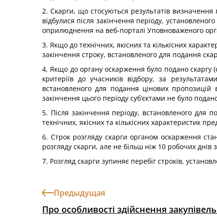
2. Скарги, що стосуються результатів визначення 
відбулися після закінчення періоду, установленог
оприлюднення на веб-порталі Уповноваженого орган
3. Якщо до технічних, якісних та кількісних характ
закінчення строку, встановленого для подання скар
4. Якщо до органу оскарження було подано скаргу (
критеріїв до учасників відбору, за результатам
встановленого для подання цінових пропозицій 
закінчення цього періоду суб’єктами не було подано
5. Після закінчення періоду, встановленого для 
технічних, якісних та кількісних характеристик пред
6. Строк розгляду скарги органом оскарження ста
розгляду скарги, але не більш ніж 10 робочих днів 
7. Розгляд скарги зупиняє перебіг строків, устано
Предыдущая
Про особливості здійснення закупівель