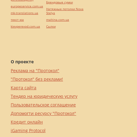
Брендовые сумки
europeservice.com.ua
Натяжные потолки Nova
mk-translations.ua
Stelya
текст юа
maltina.com.ua
kievperevod.com.ua
Cылки
О проекте
Реклама на "Протокол"
"Протокол" без реклами!
Карта сайта
Тендер на юридическую услугу
Пользовательское соглашение
Допомогти ресурсу "Протокол"
Кредит онлайн
iGaming Protocol