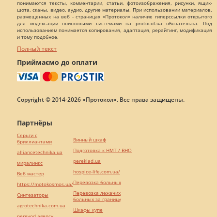
понимаются тексты, комментарии, статьи, фотоизображения, рисунки, ящик-
шота, сканы, видео, аудио, другие материалы. При использовании материалов,
размещенных на веб - страницах «Протокол» наличие гиперссылки открытого
для индексации поисковыми системами на protocol.ua обязательна. Под
использованием понимается копирования, адаптация, рерайтинг, модификация
и тому подобное.
Полный текст
Приймаємо до оплати
Copyright © 2014-2026 «Протокол». Все права защищены.
Партнёры
Серьги с
Винный шкаф
бриллиантами
Подготовка к НМТ / ВНО
alliancetechnika.ua
pereklad.ua
миралинкс
hospice-life.com.ua/
Веб мастер
Перевозка больных
https://motokosmos.ua/
Перевозка лежачих
Синтезаторы
больных за границу
agrotechnika.com.ua
Шкафы купе
perevod.agency