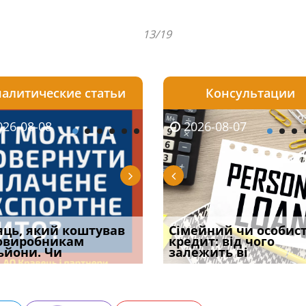
13/19
алитические статьи
Консультации
08-06
26-08-08
2026-08-05
2026-08-06
2026-08-07
2026-08-07
2026-07-30
уд встановив для
яць, який коштував
Чи потрібна ФОП
Документи, на яких не
Огляд практики ВС від
Сімейний чи особис
Восьмий ААС фак
одування шкоди
овиробникам
печатка у 2026 році:
проставляється
Ростислава Кравця, що
кредит: від чого
підтвердив, що 
с
ьйони. Чи
правила засто
апостиль: пер
опублі
залежить ві
може скас