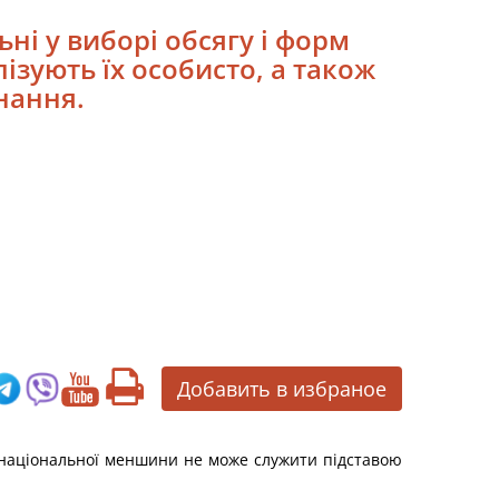
ні у виборі обсягу і форм
ізують їх особисто, а також
нання.
Добавить в избраное
 національної меншини не може служити підставою