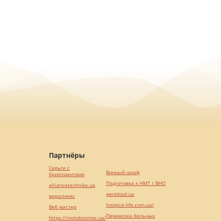
Партнёры
Серьги с
Винный шкаф
бриллиантами
Подготовка к НМТ / ВНО
alliancetechnika.ua
pereklad.ua
миралинкс
hospice-life.com.ua/
Веб мастер
Перевозка больных
https://motokosmos.ua/