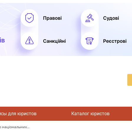
исы для юристов
Каталог юристов
о національних...