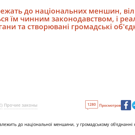
лежать до національних меншин, віль
я їм чинним законодавством, і реал
гани та створювані громадські об'єд
1280
)
Прочие законы
Просмотров
належить до національної меншини, у громадському об'єднанні