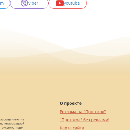
am
viber
youtube
О проекте
Реклама на "Протокол"
"Протокол" без реклами!
 размещенную на
Под информацией
Карта сайта
 рисунки, ящик-