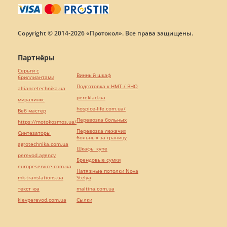
Copyright © 2014-2026 «Протокол». Все права защищены.
Партнёры
Серьги с
Винный шкаф
бриллиантами
Подготовка к НМТ / ВНО
alliancetechnika.ua
pereklad.ua
миралинкс
hospice-life.com.ua/
Веб мастер
Перевозка больных
https://motokosmos.ua/
Перевозка лежачих
Синтезаторы
больных за границу
agrotechnika.com.ua
Шкафы купе
perevod.agency
Брендовые сумки
europeservice.com.ua
Натяжные потолки Nova
mk-translations.ua
Stelya
текст юа
maltina.com.ua
kievperevod.com.ua
Cылки