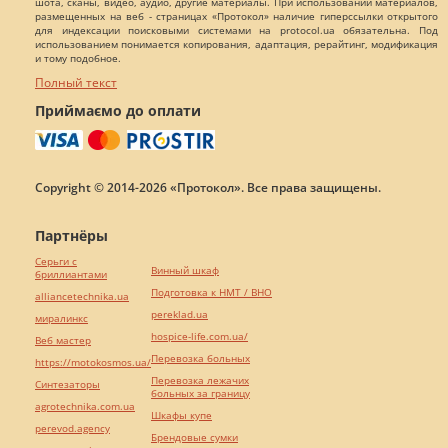
шота, сканы, видео, аудио, другие материалы. При использовании материалов,
размещенных на веб - страницах «Протокол» наличие гиперссылки открытого
для индексации поисковыми системами на protocol.ua обязательна. Под
использованием понимается копирования, адаптация, рерайтинг, модификация
и тому подобное.
Полный текст
Приймаємо до оплати
Copyright © 2014-2026 «Протокол». Все права защищены.
Партнёры
Серьги с
Винный шкаф
бриллиантами
Подготовка к НМТ / ВНО
alliancetechnika.ua
pereklad.ua
миралинкс
hospice-life.com.ua/
Веб мастер
Перевозка больных
https://motokosmos.ua/
Перевозка лежачих
Синтезаторы
больных за границу
agrotechnika.com.ua
Шкафы купе
perevod.agency
Брендовые сумки