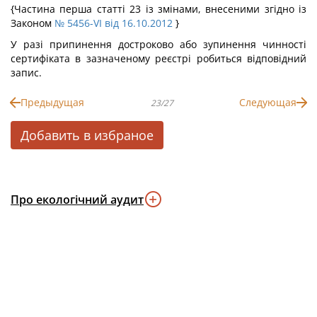
{Частина перша статті 23 із змінами, внесеними згідно із
Законом
№ 5456-VI від 16.10.2012
}
У разі припинення достроково або зупинення чинності
сертифіката в зазначеному реєстрі робиться відповідний
запис.
Предыдущая
Следующая
23/27
Добавить в избраное
Про екологічний аудит