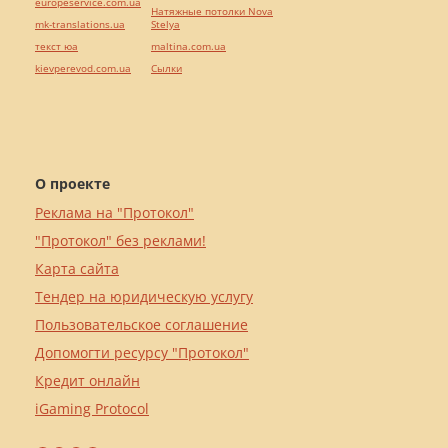
europeservice.com.ua
Натяжные потолки Nova
mk-translations.ua
Stelya
текст юа
maltina.com.ua
kievperevod.com.ua
Cылки
О проекте
Реклама на "Протокол"
"Протокол" без реклами!
Карта сайта
Тендер на юридическую услугу
Пользовательское соглашение
Допомогти ресурсу "Протокол"
Кредит онлайн
iGaming Protocol